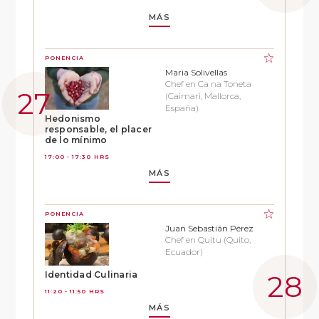
MÁS
PONENCIA
Maria Solivellas
Chef en Ca na Toneta
(Caimari, Mallorca,
España)
Hedonismo
responsable, el placer
de lo mínimo
17:00 - 17:30 HRS
MÁS
PONENCIA
Juan Sebastián Pérez
Chef en Quitu (Quito,
Ecuador)
Identidad Culinaria
11:20 - 11:50 HRS
MÁS