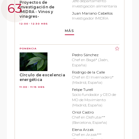
Jefe departamento
Proyectos de
investigación alimentaria
investigación de
IMIDRA - Vinos y
Juan Mariano Cabellos
vinagres-
Investigador IMIDRA
12:00 - 12:30 HRS
MÁS
PONENCIA
Pedro Sánchez
Chef en Bagá* (Jaén,
España)
Rodrigo de la Calle
Círculo de excelencia
Chef en El Invernadero*
energética
(Madrid, España)
11:00 - 11:15 HRS
Felipe Turell
Socio fundador y CEO de
MO de Movimiento
(Madrid, España)
Oriol Castro
Chef en Disfrutar**
(Barcelona, España)
Elena Arzak
Chef en Arzak***