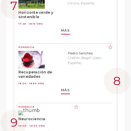
Girona, España)
Horizonte verde y
sostenible
17:45 - 18:15 HRS
MÁS
PONENCIA
Pedro Sánchez
Chef en Bagá* (Jaén,
España)
Recuperación de
variedades
18:20 - 18:50 HRS
MÁS
PONENCIA
Neurociencia.
10:00 - 10:30 HRS