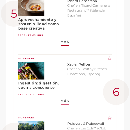
Ricard Camarena
Chef en Ricard Camarena
Restaurant** (Valencia,
España)
Aprovechamiento y
sostenibilidad como
base creativa
16:35 - 17:05 HRS
MÁS
PONENCIA
Xavier Pellicer
Chef en Healthy Kitchen
(Barcelona, España)
Ingestión: digestión,
cocina consciente
17:10 - 17:40 HRS
MÁS
PONENCIA
Puigvert & Puigdevall
Chef en Les Cols** (Olot,