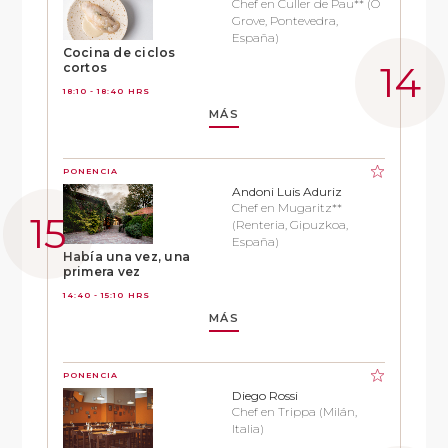
Chef en Culler de Pau** (O
Grove, Pontevedra,
España)
Cocina de ciclos
cortos
18:10 - 18:40 HRS
MÁS
PONENCIA
Andoni Luis Aduriz
Chef en Mugaritz**
(Renteria, Gipuzkoa,
España)
Había una vez, una
primera vez
14:40 - 15:10 HRS
MÁS
PONENCIA
Diego Rossi
Chef en Trippa (Milán,
Italia)