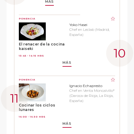
MÁS
PONENCIA
Yoko Hasei
Chef en Leclab (Madrid,
España)
El renacer de la cocina
kaiseki
13:45 - 14:15 HRS
MÁS
PONENCIA
Ignacio Echapresto
Chef en Venta Moncalvillo*
(Daroca de Rioja, La Rioja,
España)
Cocinar los ciclos
lunares
16:00 - 16:30 HRS
MÁS