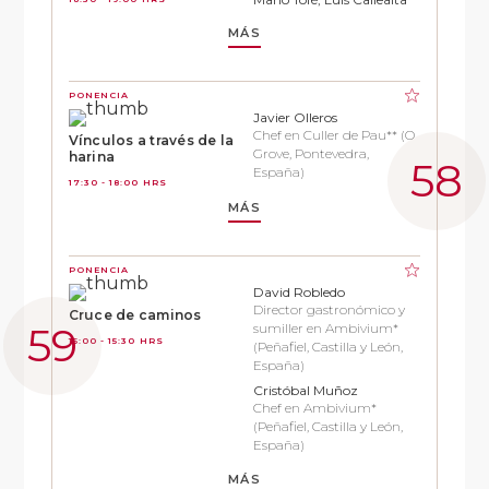
MÁS
PONENCIA
Javier Olleros
Chef en Culler de Pau** (O
Vínculos a través de la
Grove, Pontevedra,
harina
España)
17:30 - 18:00 HRS
MÁS
PONENCIA
David Robledo
Director gastronómico y
Cruce de caminos
sumiller en Ambivium*
15:00 - 15:30 HRS
(Peñafiel, Castilla y León,
España)
Cristóbal Muñoz
Chef en Ambivium*
(Peñafiel, Castilla y León,
España)
MÁS