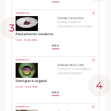
PONENCIA
Davide Caranchini
Chef en Materia*
(Cernobbio, Como, Italia)
Pensamiento moderno
12:35 - 13:05 HRS
MÁS
PONENCIA
Rodrigo de la Calle
Chef en El Invernadero*
(Madrid, España)
Demiglace vegetal
14:20 - 14:50 HRS
MÁS
PONENCIA