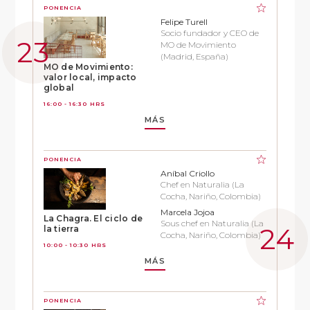
PONENCIA
Felipe Turell
Socio fundador y CEO de
MO de Movimiento
(Madrid, España)
MO de Movimiento:
valor local, impacto
global
16:00 - 16:30 HRS
MÁS
PONENCIA
Aníbal Criollo
Chef en Naturalia (La
Cocha, Nariño, Colombia)
Marcela Jojoa
La Chagra. El ciclo de
Sous chef en Naturalia (La
la tierra
Cocha, Nariño, Colombia)
10:00 - 10:30 HRS
MÁS
PONENCIA