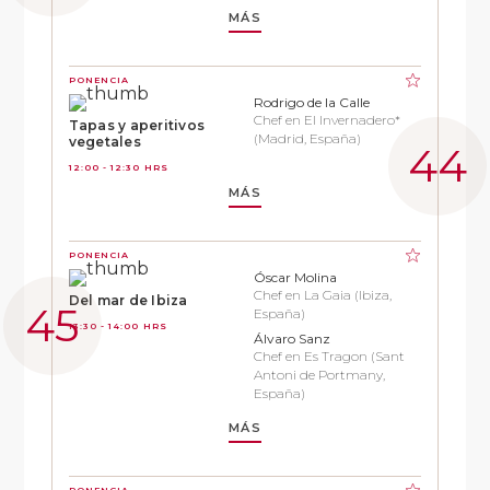
MÁS
PONENCIA
Rodrigo de la Calle
Chef en El Invernadero*
Tapas y aperitivos
(Madrid, España)
vegetales
12:00 - 12:30 HRS
MÁS
PONENCIA
Óscar Molina
Chef en La Gaia (Ibiza,
Del mar de Ibiza
España)
13:30 - 14:00 HRS
Álvaro Sanz
Chef en Es Tragon (Sant
Antoni de Portmany,
España)
MÁS
PONENCIA