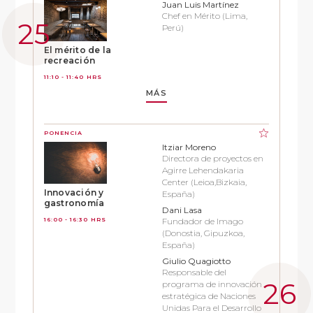
Juan Luis Martínez
Chef en Mérito (Lima,
Perú)
El mérito de la
recreación
11:10 - 11:40 HRS
MÁS
PONENCIA
Itziar Moreno
Directora de proyectos en
Agirre Lehendakaria
Center (Leioa,Bizkaia,
Innovación y
España)
gastronomía
Dani Lasa
16:00 - 16:30 HRS
Fundador de Imago
(Donostia, Gipuzkoa,
España)
Giulio Quagiotto
Responsable del
programa de innovación
estratégica de Naciones
Unidas Para el Desarrollo