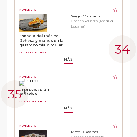
PONENCIA
Sergio Manzano
Chef en A'Barra (Madrid,
España)
Esencia del Ibérico.
Dehesa y mohos en la
gastronomía circular
17:10 - 17:40 HRS
MÁS
PONENCIA
Improvisación
reflexiva
14:20 - 14:50 HRS
MÁS
PONENCIA
Mateu Casañas
Chef en Disfrutar**