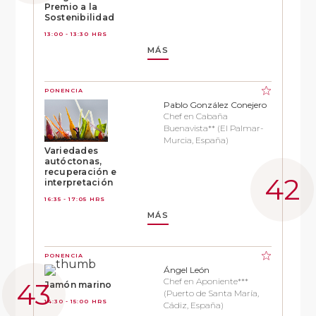
Premio a la
Sostenibilidad
13:00 - 13:30 HRS
MÁS
PONENCIA
Pablo González Conejero
Chef en Cabaña
Buenavista** (El Palmar-
Murcia, España)
Variedades
autóctonas,
recuperación e
interpretación
16:35 - 17:05 HRS
MÁS
PONENCIA
Ángel León
Chef en Aponiente***
Jamón marino
(Puerto de Santa María,
14:30 - 15:00 HRS
Cádiz, España)