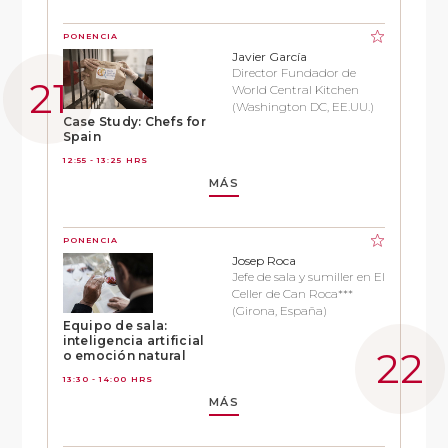
PONENCIA
Javier García
Director Fundador de
World Central Kitchen
(Washington DC, EE.UU.)
Case Study: Chefs for
Spain
12:55 - 13:25 HRS
MÁS
PONENCIA
Josep Roca
Jefe de sala y sumiller en El
Celler de Can Roca***
(Girona, España)
Equipo de sala:
inteligencia artificial
o emoción natural
13:30 - 14:00 HRS
MÁS