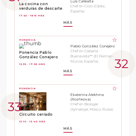
Luis Callealta
La cocina con
Chef en Ciclo (Cádiz,
verduras de descarte
España)
17:45 - 18:15 HRS
MÁS
PONENCIA
Pablo González Conejero
Chef en Cabaña
Ponencia Pablo
Buenavista** (El Palmar-
González Conejero
Murcia, España)
16:35 - 17:05 HRS
MÁS
PONENCIA
Ekaterina Alekhina
(Rozhkova)
Chef en Biologie
(Ilyinskoye, Moscú, Rusia)
Circuito cerrado
13:10 - 13:40 HRS
MÁS