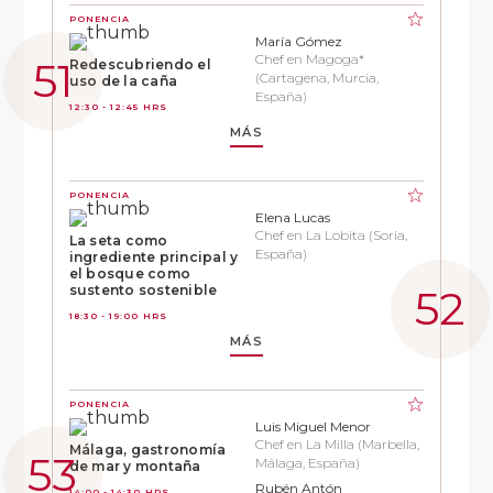
PONENCIA
María Gómez
Chef en Magoga*
Redescubriendo el
(Cartagena, Murcia,
uso de la caña
España)
12:30 - 12:45 HRS
MÁS
PONENCIA
Elena Lucas
Chef en La Lobita (Soria,
La seta como
España)
ingrediente principal y
el bosque como
sustento sostenible
18:30 - 19:00 HRS
MÁS
PONENCIA
Luis Miguel Menor
Chef en La Milla (Marbella,
Málaga, gastronomía
Málaga, España)
de mar y montaña
Rubén Antón
14:00 - 14:30 HRS