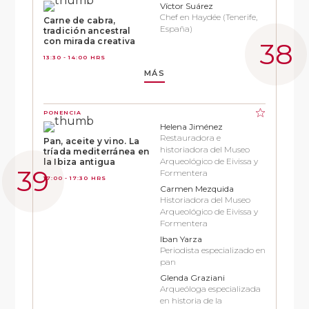
Víctor Suárez
Chef en Haydée (Tenerife,
Carne de cabra,
España)
tradición ancestral
con mirada creativa
13:30 - 14:00 HRS
MÁS
PONENCIA
Helena Jiménez
Restauradora e
Pan, aceite y vino. La
historiadora del Museo
tríada mediterránea en
Arqueológico de Eivissa y
la Ibiza antigua
Formentera
17:00 - 17:30 HRS
Carmen Mezquida
Historiadora del Museo
Arqueológico de Eivissa y
Formentera
Iban Yarza
Periodista especializado en
pan
Glenda Graziani
Arqueóloga especializada
en historia de la