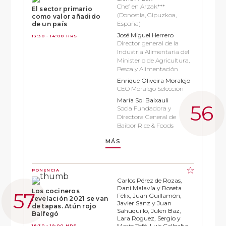
Chef en Arzak***
El sector primario
(Donostia, Gipuzkoa,
como valor añadido
España)
de un país
José Miguel Herrero
13:30 - 14:00 HRS
Director general de la
Industria Alimentaria del
Ministerio de Agricultura,
Pesca y Alimentación
Enrique Oliveira Moralejo
CEO Moralejo Selección
María Sol Baixauli
Socia Fundadora y
Directora General de
Baibor Rice & Foods
MÁS
PONENCIA
Carlos Pérez de Rozas,
Dani Malavía y Roseta
Los cocineros
Félix, Juan Guillamón,
revelación 2021 se van
Javier Sanz y Juan
de tapas. Atún rojo
Sahuquillo, Julen Baz,
Balfegó
Lara Roguez, Sergio y
Mario Tofé, Luis Callealta
18:30 - 19:00 HRS