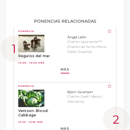
PONENCIAS RELACIONADAS
PONENCIA
Ángel León
Chef en Aponiente***
(Puerto de Santa María,
Cádiz, España)
Regalos del mar
10:00 - 10:30 HRS
MÁS
PONENCIA
Björn Swanson
Chef en Faelt* (Berlín,
Alemania)
Venison. Blood.
Cabbage
10:25 - 10:55 HRS
MÁS