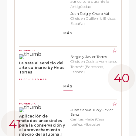
agricultura durante la
Antigüedad
Joan Roig y Charo Val
Chefs en Guillemís (Eivissa,
España)
MÁS
PONENCIA
Sergio y Javier Torres
Chefs en Cocina Hermanos
La nata al servicio del
Torres** (Barcelona,
arte culinario by Hnos.
España)
Torres
12:00 - 12:30 HRS
MÁS
PONENCIA
Juan Sahuquillo y Javier
Sanz
Aplicación de
Cañitas Maite (Casa
métodos ancestrales
Ibáñez, Albacete)
para la conservación y
el aprovechamiento
íntegro de la lubina. I