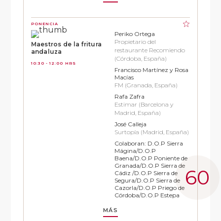
PONENCIA
Periko Ortega
Propietario del
Maestros de la fritura
restaurante Recomiendo
andaluza
(Córdoba, España)
10:30 - 12:00 HRS
Francisco Martínez y Rosa
Macías
FM (Granada, España)
Rafa Zafra
Estimar (Barcelona y
Madrid, España)
José Calleja
Surtopía (Madrid, España)
Colaboran: D.O.P Sierra
Mágina/D.O.P
Baena/D.O.P Poniente de
Granada/D.O.P Sierra de
Cádiz /D.O.P Sierra de
Segura/D.O.P Sierra de
Cazorla/D.O.P Priego de
Córdoba/D.O.P Estepa
MÁS