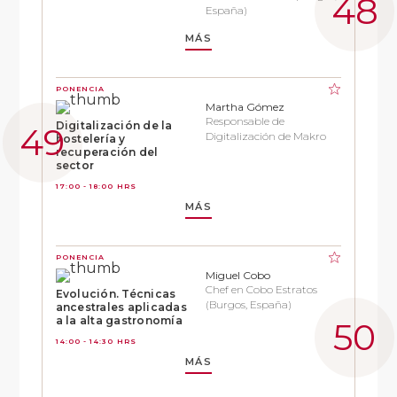
España)
MÁS
PONENCIA
Martha Gómez
Responsable de
Digitalización de la
Digitalización de Makro
hostelería y
recuperación del
sector
17:00 - 18:00 HRS
MÁS
PONENCIA
Miguel Cobo
Chef en Cobo Estratos
Evolución. Técnicas
(Burgos, España)
ancestrales aplicadas
a la alta gastronomía
14:00 - 14:30 HRS
MÁS