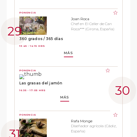
PONENCIA
Joan Roca
Chef en El Celler de Can
Roca*** (Girona, España)
360 grados / 365 días
13:45 - 14:15 HRS
MÁS
PONENCIA
Las grasas del jamón
16:35 - 17:05 HRS
MÁS
PONENCIA
Rafa Monge
Diseñador agrícola (Cádiz,
España)