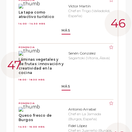
Víctor Martín
Chef en Trigo (Valladolid,
La tapa como
España)
atractivo turístico
14:00 - 14:30 HRS
MÁS
PONENCIA
Senén González
Sagartoki (Vitoria, Álava)
Láminas vegetales y
de frutas: innovación y
creatividad en la
cocina
18:00 - 18:30 HRS
MÁS
PONENCIA
Antonio Arrabal
Chef en La Jamada
Queso fresco de
(Burgos, España)
Burgos
Fidel López
14:30 - 15:00 HRS
Chef en Juarreño (Burgos,