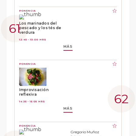
PONENCIA
Los marinados del
pescado y los tés de
verdura
12:45 - 13:00 HRS
MÁS
PONENCIA
Improvisación
reflexiva
14:35 - 15:05 HRS
MÁS
PONENCIA
Gregorio Muñoz