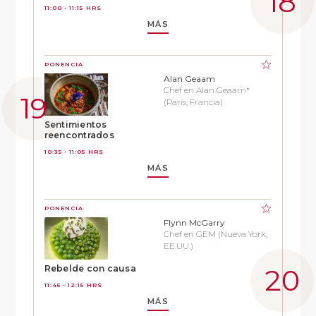
11:00 - 11:15 HRS
MÁS
PONENCIA
Alan Geaam
Chef en Alan Geaam*
(París, Francia)
Sentimientos
reencontrados
10:35 - 11:05 HRS
MÁS
PONENCIA
Flynn McGarry
Chef en GEM (Nueva York,
EE.UU.)
Rebelde con causa
11:45 - 12:15 HRS
MÁS