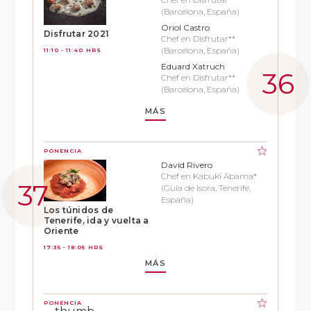
(Barcelona, España)
Oriol Castro
Disfrutar 2021
Chef en Disfrutar**
(Barcelona, España)
11:10 - 11:40 HRS
Eduard Xatruch
Chef en Disfrutar**
(Barcelona, España)
MÁS
PONENCIA
David Rivero
Chef en Kabuki Abama*
(Guía de Isora, Tenerife,
España)
Los túnidos de
Tenerife, ida y vuelta a
Oriente
17:35 - 18:05 HRS
MÁS
PONENCIA