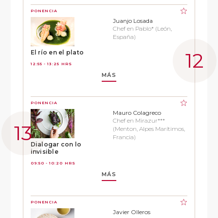
PONENCIA
Juanjo Losada
Chef en Pablo* (León,
España)
El río en el plato
12:55 - 13:25 HRS
MÁS
PONENCIA
Mauro Colagreco
Chef en Mirazur***
(Menton, Alpes Marítimos,
Francia)
Dialogar con lo
invisible
09:50 - 10:20 HRS
MÁS
PONENCIA
Javier Olleros