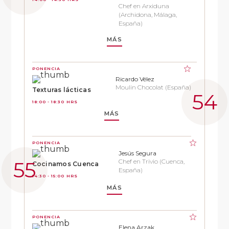
Chef en Arxiduna
(Archidona, Málaga,
España)
MÁS
PONENCIA
Ricardo Vélez
Moulin Chocolat (España)
Texturas lácticas
18:00 - 18:30 HRS
MÁS
PONENCIA
Jesús Segura
Chef en Trivio (Cuenca,
Cocinamos Cuenca
España)
14:30 - 15:00 HRS
MÁS
PONENCIA
Elena Arzak