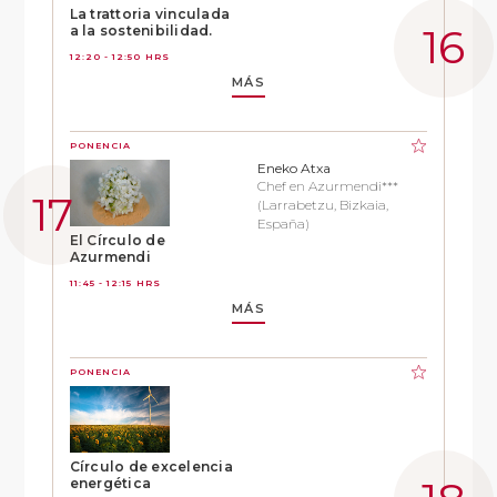
La trattoria vinculada
a la sostenibilidad.
12:20 - 12:50 HRS
MÁS
PONENCIA
Eneko Atxa
Chef en Azurmendi***
(Larrabetzu, Bizkaia,
España)
El Círculo de
Azurmendi
11:45 - 12:15 HRS
MÁS
PONENCIA
Círculo de excelencia
energética