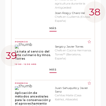
agricultura durante la
Antigüedad
Joan Roig y Charo Val
Chefs en Guillemís (Eivissa,
España)
MÁS
PONENCIA
Sergio y Javier Torres
Chefs en Cocina Hermanos
La nata al servicio del
Torres** (Barcelona,
arte culinario by Hnos.
España)
Torres
12:00 - 12:30 HRS
MÁS
PONENCIA
Juan Sahuquillo y Javier
Sanz
Aplicación de
Cañitas Maite (Casa
métodos ancestrales
Ibáñez, Albacete)
para la conservación y
el aprovechamiento