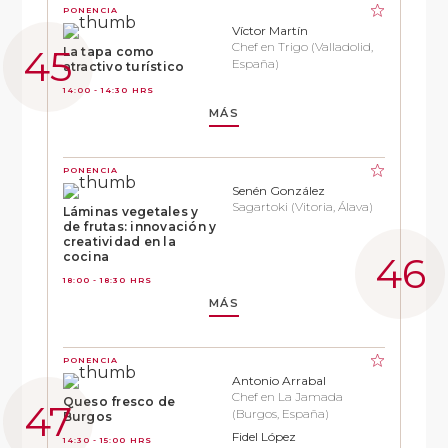
PONENCIA
Víctor Martín
Chef en Trigo (Valladolid,
La tapa como
España)
atractivo turístico
14:00 - 14:30 HRS
MÁS
PONENCIA
Senén González
Sagartoki (Vitoria, Álava)
Láminas vegetales y
de frutas: innovación y
creatividad en la
cocina
18:00 - 18:30 HRS
MÁS
PONENCIA
Antonio Arrabal
Chef en La Jamada
Queso fresco de
(Burgos, España)
Burgos
Fidel López
14:30 - 15:00 HRS