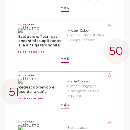
MÁS
PONENCIA
Miguel Cobo
Chef en Cobo Estratos
Evolución. Técnicas
(Burgos, España)
ancestrales aplicadas
a la alta gastronomía
14:00 - 14:30 HRS
MÁS
PONENCIA
María Gómez
Chef en Magoga*
Redescubriendo el
(Cartagena, Murcia,
uso de la caña
España)
12:30 - 12:45 HRS
MÁS
PONENCIA
Elena Lucas