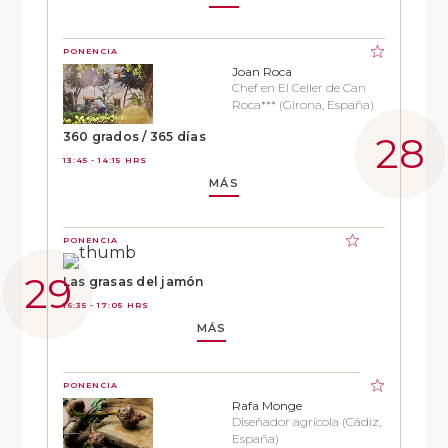
PONENCIA
Joan Roca
Chef en El Celler de Can
Roca*** (Girona, España)
360 grados / 365 días
13:45 - 14:15 HRS
MÁS
PONENCIA
Las grasas del jamón
16:35 - 17:05 HRS
MÁS
PONENCIA
Rafa Monge
Diseñador agrícola (Cádiz,
España)