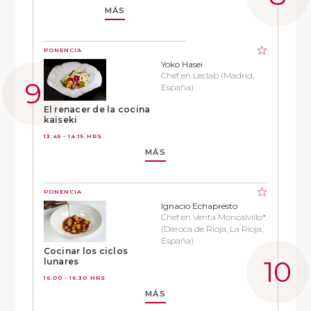
MÁS
PONENCIA
Yoko Hasei
Chef en Leclab (Madrid,
España)
El renacer de la cocina
kaiseki
13:45 - 14:15 HRS
MÁS
PONENCIA
Ignacio Echapresto
Chef en Venta Moncalvillo*
(Daroca de Rioja, La Rioja,
España)
Cocinar los ciclos
lunares
16:00 - 16:30 HRS
MÁS