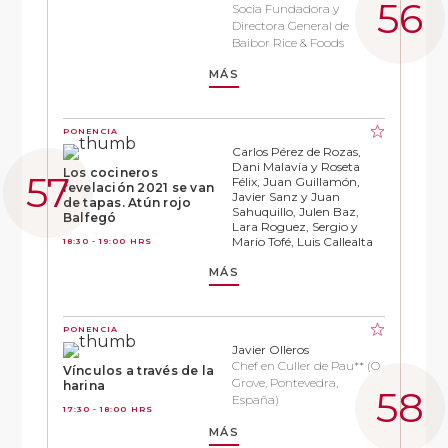
Socia Fundadora y
Directora General de
Baibor Rice & Foods
MÁS
PONENCIA
Carlos Pérez de Rozas,
Dani Malavía y Roseta
Los cocineros
Félix, Juan Guillamón,
revelación 2021 se van
Javier Sanz y Juan
de tapas. Atún rojo
Sahuquillo, Julen Baz,
Balfegó
Lara Roguez, Sergio y
Mario Tofé, Luis Callealta
18:30 - 19:00 HRS
MÁS
PONENCIA
Javier Olleros
Chef en Culler de Pau** (O
Vínculos a través de la
Grove, Pontevedra,
harina
España)
17:30 - 18:00 HRS
MÁS