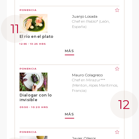
PONENCIA
Juanjo Losada
Chef en Pablo* (León,
España)
El río en el plato
12:55 - 13:25 HRS
MÁS
PONENCIA
Mauro Colagreco
Chef en Mirazur***
(Menton, Alpes Marítimos,
Francia)
Dialogar con lo
invisible
09:50 - 10:20 HRS
MÁS
PONENCIA
Javier Olleros