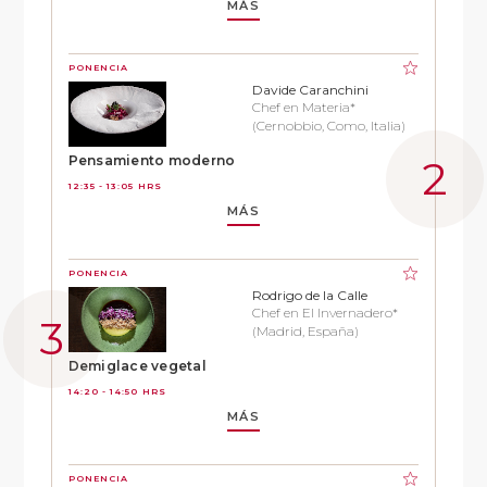
MÁS
PONENCIA
Davide Caranchini
Chef en Materia*
(Cernobbio, Como, Italia)
Pensamiento moderno
12:35 - 13:05 HRS
MÁS
PONENCIA
Rodrigo de la Calle
Chef en El Invernadero*
(Madrid, España)
Demiglace vegetal
14:20 - 14:50 HRS
MÁS
PONENCIA