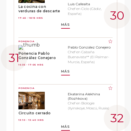
Luis Callealta
La cocina con
Chef en Ciclo (Cádiz,
verduras de descarte
España)
17:45 - 18:15 HRS
MÁS
PONENCIA
Pablo González Conejero
Chef en Cabaña
Ponencia Pablo
Buenavista** (El Palmar-
González Conejero
Murcia, España)
16:35 - 17:05 HRS
MÁS
PONENCIA
Ekaterina Alekhina
(Rozhkova)
Chef en Biologie
(Ilyinskoye, Moscú, Rusia)
Circuito cerrado
13:10 - 13:40 HRS
MÁS