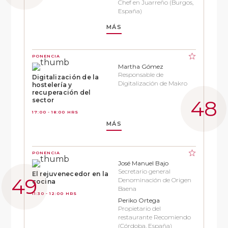
Chef en Juarreño (Burgos,
España)
MÁS
PONENCIA
Martha Gómez
Responsable de
Digitalización de la
Digitalización de Makro
hostelería y
recuperación del
sector
17:00 - 18:00 HRS
MÁS
PONENCIA
José Manuel Bajo
Secretario general
El rejuvenecedor en la
Denominación de Origen
cocina
Baena
11:30 - 12:00 HRS
Periko Ortega
Propietario del
restaurante Recomiendo
(Córdoba, España)