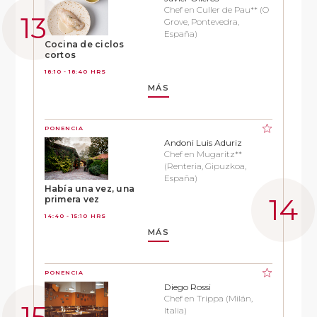
Chef en Culler de Pau** (O
Grove, Pontevedra,
España)
Cocina de ciclos
cortos
18:10 - 18:40 HRS
MÁS
PONENCIA
Andoni Luis Aduriz
Chef en Mugaritz**
(Renteria, Gipuzkoa,
España)
Había una vez, una
primera vez
14:40 - 15:10 HRS
MÁS
PONENCIA
Diego Rossi
Chef en Trippa (Milán,
Italia)