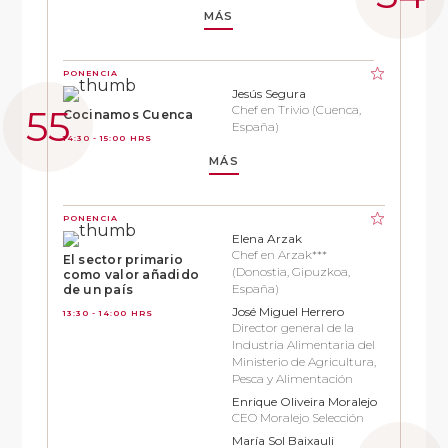
MÁS
PONENCIA
Jesús Segura
Chef en Trivio (Cuenca,
Cocinamos Cuenca
España)
14:30 - 15:00 HRS
MÁS
PONENCIA
Elena Arzak
Chef en Arzak***
El sector primario
(Donostia, Gipuzkoa,
como valor añadido
España)
de un país
José Miguel Herrero
13:30 - 14:00 HRS
Director general de la
Industria Alimentaria del
Ministerio de Agricultura,
Pesca y Alimentación
Enrique Oliveira Moralejo
CEO Moralejo Selección
María Sol Baixauli