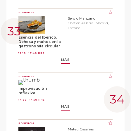
PONENCIA
Sergio Manzano
Chef en A'Barra (Madrid,
España)
Esencia del Ibérico.
Dehesa y mohos en la
gastronomía circular
17:10 - 17:40 HRS
MÁS
PONENCIA
Improvisación
reflexiva
14:20 - 14:50 HRS
MÁS
PONENCIA
Mateu Casañas