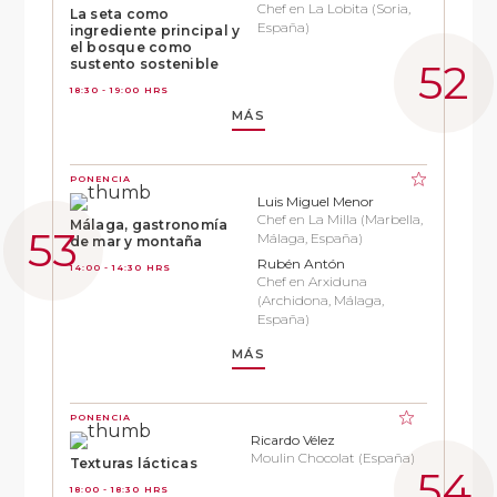
Chef en La Lobita (Soria,
La seta como
España)
ingrediente principal y
el bosque como
sustento sostenible
18:30 - 19:00 HRS
MÁS
PONENCIA
Luis Miguel Menor
Chef en La Milla (Marbella,
Málaga, gastronomía
Málaga, España)
de mar y montaña
Rubén Antón
14:00 - 14:30 HRS
Chef en Arxiduna
(Archidona, Málaga,
España)
MÁS
PONENCIA
Ricardo Vélez
Moulin Chocolat (España)
Texturas lácticas
18:00 - 18:30 HRS