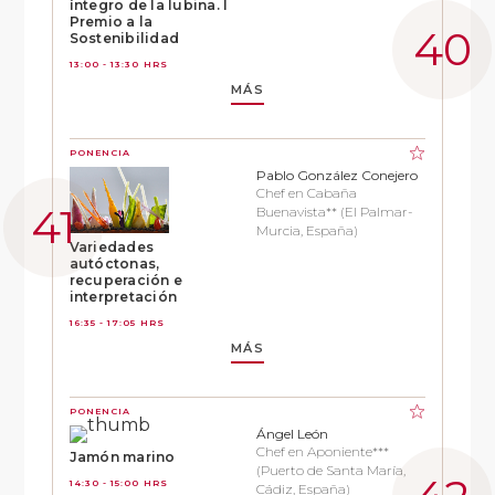
íntegro de la lubina. I
Premio a la
Sostenibilidad
13:00 - 13:30 HRS
MÁS
PONENCIA
Pablo González Conejero
Chef en Cabaña
Buenavista** (El Palmar-
Murcia, España)
Variedades
autóctonas,
recuperación e
interpretación
16:35 - 17:05 HRS
MÁS
PONENCIA
Ángel León
Chef en Aponiente***
Jamón marino
(Puerto de Santa María,
14:30 - 15:00 HRS
Cádiz, España)