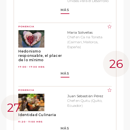
Unidas Para el Desarrollo
MÁS
PONENCIA
Maria Solivellas
Chef en Ca na Toneta
(Caimari, Mallorca,
España)
Hedonismo
responsable, el placer
de lo mínimo
17:00 - 17:30 HRS
MÁS
PONENCIA
Juan Sebastián Pérez
Chef en Quitu (Quito,
Ecuador)
Identidad Culinaria
11:20 - 11:50 HRS
MÁS