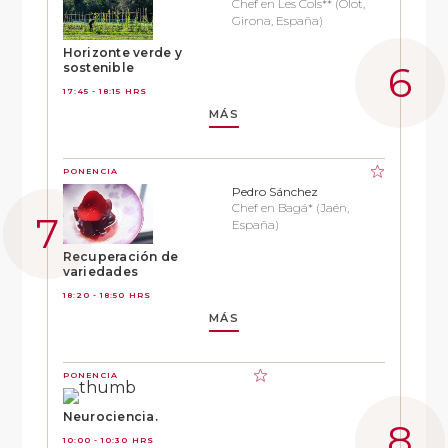
Chef en Les Cols** (Olot,
Girona, España)
Horizonte verde y
sostenible
17:45 - 18:15 HRS
MÁS
PONENCIA
Pedro Sánchez
Chef en Bagá* (Jaén,
España)
Recuperación de
variedades
18:20 - 18:50 HRS
MÁS
PONENCIA
Neurociencia.
10:00 - 10:30 HRS