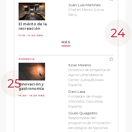
Juan Luis Martínez
Chef en Mérito (Lima,
Perú)
El mérito de la
recreación
11:10 - 11:40 HRS
MÁS
PONENCIA
Itziar Moreno
Directora de proyectos en
Agirre Lehendakaria
Center (Leioa,Bizkaia,
Innovación y
España)
gastronomía
Dani Lasa
16:00 - 16:30 HRS
Fundador de Imago
(Donostia, Gipuzkoa,
España)
Giulio Quagiotto
Responsable del
programa de innovación
estratégica de Naciones