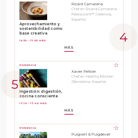
Ricard Camarena
Chef en Ricard Camarena
Restaurant** (Valencia,
España)
Aprovechamiento y
sostenibilidad como
base creativa
16:35 - 17:05 HRS
MÁS
PONENCIA
Xavier Pellicer
Chef en Healthy Kitchen
(Barcelona, España)
Ingestión: digestión,
cocina consciente
17:10 - 17:40 HRS
MÁS
PONENCIA
Puigvert & Puigdevall