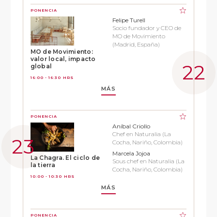
PONENCIA
Felipe Turell
Socio fundador y CEO de
MO de Movimiento
(Madrid, España)
MO de Movimiento:
valor local, impacto
global
16:00 - 16:30 HRS
MÁS
PONENCIA
Aníbal Criollo
Chef en Naturalia (La
Cocha, Nariño, Colombia)
Marcela Jojoa
La Chagra. El ciclo de
Sous chef en Naturalia (La
la tierra
Cocha, Nariño, Colombia)
10:00 - 10:30 HRS
MÁS
PONENCIA