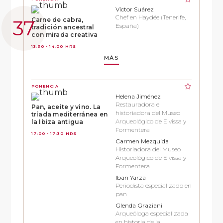
Víctor Suárez
Chef en Haydée (Tenerife,
Carne de cabra,
España)
tradición ancestral
con mirada creativa
13:30 - 14:00 HRS
MÁS
PONENCIA
Helena Jiménez
Restauradora e
Pan, aceite y vino. La
historiadora del Museo
tríada mediterránea en
Arqueológico de Eivissa y
la Ibiza antigua
Formentera
17:00 - 17:30 HRS
Carmen Mezquida
Historiadora del Museo
Arqueológico de Eivissa y
Formentera
Iban Yarza
Periodista especializado en
pan
Glenda Graziani
Arqueóloga especializada
en historia de la