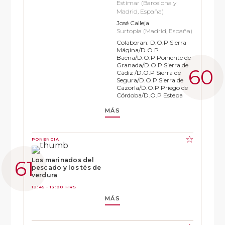
Estimar (Barcelona y
Madrid, España)
José Calleja
Surtopía (Madrid, España)
Colaboran: D.O.P Sierra
Mágina/D.O.P
Baena/D.O.P Poniente de
Granada/D.O.P Sierra de
Cádiz /D.O.P Sierra de
Segura/D.O.P Sierra de
Cazorla/D.O.P Priego de
Córdoba/D.O.P Estepa
MÁS
PONENCIA
Los marinados del
pescado y los tés de
verdura
12:45 - 13:00 HRS
MÁS