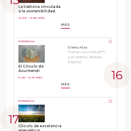
La trattoria vinculada
a la sostenibilidad.
12:20 - 12:50 HRS
MÁS
PONENCIA
Eneko Atxa
Chef en Azurmendi***
(Larrabetzu, Bizkaia,
España)
El Círculo de
Azurmendi
11:45 - 12:15 HRS
MÁS
PONENCIA
Círculo de excelencia
energética