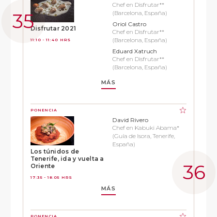
Chef en Disfrutar**
(Barcelona, España)
Oriol Castro
Disfrutar 2021
Chef en Disfrutar**
(Barcelona, España)
11:10 - 11:40 HRS
Eduard Xatruch
Chef en Disfrutar**
(Barcelona, España)
MÁS
PONENCIA
David Rivero
Chef en Kabuki Abama*
(Guía de Isora, Tenerife,
España)
Los túnidos de
Tenerife, ida y vuelta a
Oriente
17:35 - 18:05 HRS
MÁS
PONENCIA