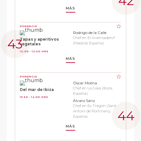
MÁS
PONENCIA
Rodrigo de la Calle
Chef en El Invernadero*
Tapas y aperitivos
(Madrid, España)
vegetales
12:00 - 12:30 HRS
MÁS
PONENCIA
Óscar Molina
Chef en La Gaia (Ibiza,
Del mar de Ibiza
España)
13:30 - 14:00 HRS
Álvaro Sanz
Chef en Es Tragon (Sant
Antoni de Portmany,
España)
MÁS