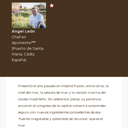
Ángel León
Chef en
Aponiente***
(Puerto de Santa
María, Cádiz,
España)
Presentó el año pasado en Madrid Fusión, entre otros, la
miel del mar, la cebolla de mar y la versión marina del
cocido madrileño. Sin adelantar pistas, su ponencia
anual en el congreso de la capital volverá a sorprender
seguro con nuevos ingredientes procedentes de esa
“fuente inagotable y sostenible de recursos” que es el
mar.