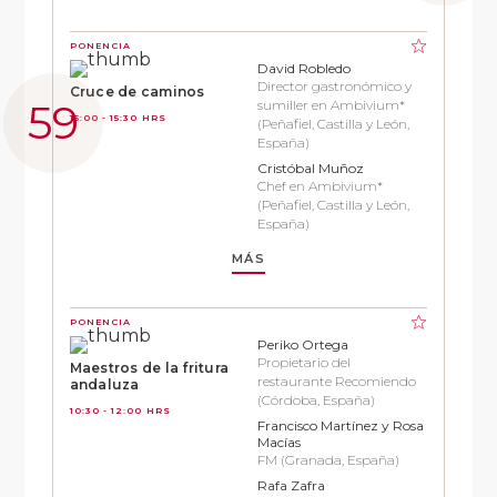
PONENCIA
David Robledo
Director gastronómico y
Cruce de caminos
sumiller en Ambivium*
15:00 - 15:30 HRS
(Peñafiel, Castilla y León,
España)
Cristóbal Muñoz
Chef en Ambivium*
(Peñafiel, Castilla y León,
España)
MÁS
PONENCIA
Periko Ortega
Propietario del
Maestros de la fritura
restaurante Recomiendo
andaluza
(Córdoba, España)
10:30 - 12:00 HRS
Francisco Martínez y Rosa
Macías
FM (Granada, España)
Rafa Zafra