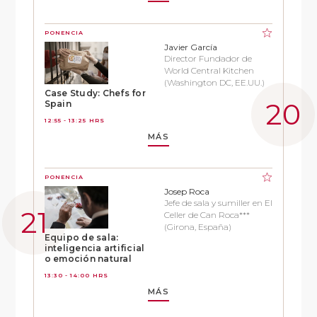
PONENCIA
Javier García
Director Fundador de
World Central Kitchen
(Washington DC, EE.UU.)
Case Study: Chefs for
Spain
12:55 - 13:25 HRS
MÁS
PONENCIA
Josep Roca
Jefe de sala y sumiller en El
Celler de Can Roca***
(Girona, España)
Equipo de sala:
inteligencia artificial
o emoción natural
13:30 - 14:00 HRS
MÁS