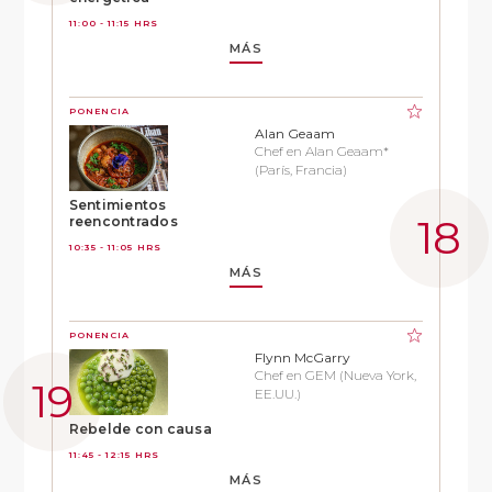
11:00 - 11:15 HRS
MÁS
PONENCIA
Alan Geaam
Chef en Alan Geaam*
(París, Francia)
Sentimientos
reencontrados
10:35 - 11:05 HRS
MÁS
PONENCIA
Flynn McGarry
Chef en GEM (Nueva York,
EE.UU.)
Rebelde con causa
11:45 - 12:15 HRS
MÁS