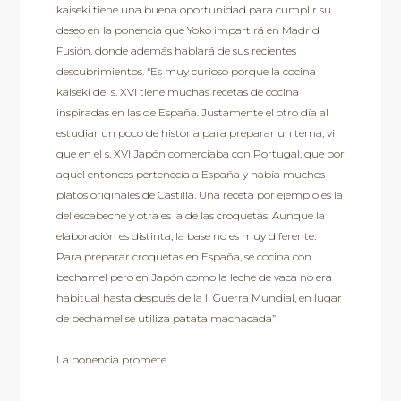
kaiseki tiene una buena oportunidad para cumplir su
deseo en la ponencia que Yoko impartirá en Madrid
Fusión, donde además hablará de sus recientes
descubrimientos. “Es muy curioso porque la cocina
kaiseki del s. XVI tiene muchas recetas de cocina
inspiradas en las de España. Justamente el otro día al
estudiar un poco de historia para preparar un tema, vi
que en el s. XVI Japón comerciaba con Portugal, que por
aquel entonces pertenecía a España y había muchos
platos originales de Castilla. Una receta por ejemplo es la
del escabeche y otra es la de las croquetas. Aunque la
elaboración es distinta, la base no es muy diferente.
Para preparar croquetas en España, se cocina con
bechamel pero en Japón como la leche de vaca no era
habitual hasta después de la II Guerra Mundial, en lugar
de bechamel se utiliza patata machacada”.
La ponencia promete.