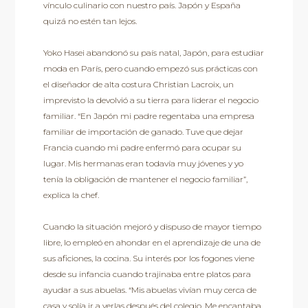
vínculo culinario con nuestro país. Japón y España
quizá no estén tan lejos.
Yoko Hasei abandonó su país natal, Japón, para estudiar
moda en París, pero cuando empezó sus prácticas con
el diseñador de alta costura Christian Lacroix, un
imprevisto la devolvió a su tierra para liderar el negocio
familiar. “En Japón mi padre regentaba una empresa
familiar de importación de ganado. Tuve que dejar
Francia cuando mi padre enfermó para ocupar su
lugar. Mis hermanas eran todavía muy jóvenes y yo
tenía la obligación de mantener el negocio familiar”,
explica la chef.
Cuando la situación mejoró y dispuso de mayor tiempo
libre, lo empleó en ahondar en el aprendizaje de una de
sus aficiones, la cocina. Su interés por los fogones viene
desde su infancia cuando trajinaba entre platos para
ayudar a sus abuelas. “Mis abuelas vivían muy cerca de
casa y solía ir a verlas después del colegio. Me encantaba