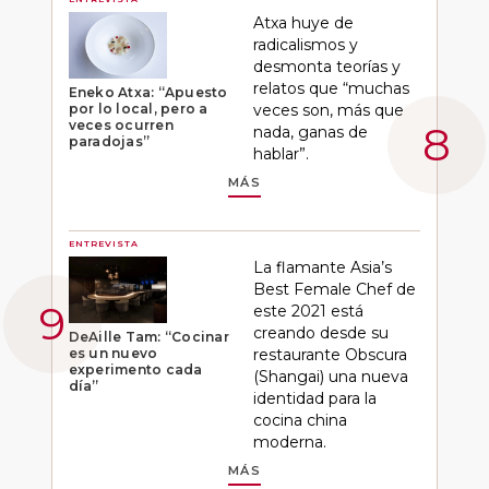
Atxa huye de
radicalismos y
desmonta teorías y
relatos que “muchas
Eneko Atxa: “Apuesto
por lo local, pero a
veces son, más que
veces ocurren
nada, ganas de
paradojas”
hablar”.
MÁS
ENTREVISTA
La flamante Asia’s
Best Female Chef de
este 2021 está
creando desde su
DeAille Tam: “Cocinar
es un nuevo
restaurante Obscura
experimento cada
(Shangai) una nueva
día”
identidad para la
cocina china
moderna.
MÁS