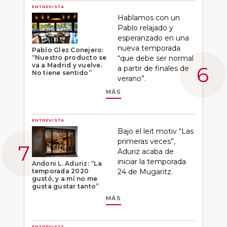
ENTREVISTA
Hablamos con un
Pablo relajado y
esperanzado en una
nueva temporada
Pablo Glez Conejero:
“Nuestro producto se
“que debe ser normal
va a Madrid y vuelve.
a partir de finales de
No tiene sentido”
verano”.
MÁS
ENTREVISTA
Bajo el leit motiv “Las
primeras veces”,
Aduriz acaba de
iniciar la temporada
Andoni L. Aduriz: “La
temporada 2020
24 de Mugaritz.
gustó, y a mí no me
gusta gustar tanto”
MÁS
ENTREVISTA