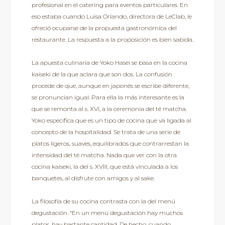
profesional en el catering para eventos particulares. En
eso estaba cuando Luisa Orlando, directora de LeClab, le
ofreció ocuparse de la propuesta gastronómica del
restaurante. La respuesta a la proposición es bien sabida.
La apuesta culinaria de Yoko Hasei se basa en la cocina
kaiseki de la que aclara que son dos. La confusión
procede de que, aunque en japonés se escribe diferente,
se pronuncian igual. Para ella la más interesante es la
que se remonta al s. XVI, a la ceremonia del té matcha.
Yoko especifica que es un tipo de cocina que va ligada al
concepto de la hospitalidad. Se trata de una serie de
platos ligeros, suaves, equilibrados que contrarrestan la
intensidad del té matcha. Nada que ver con la otra
cocina kaiseki, la del s. XVIII, que está vinculada a los
banquetes, al disfrute con amigos y al sake.
La filosofía de su cocina contrasta con la del menú
degustación. “En un menú degustación hay muchos
platos, hay bastante cantidad. De hecho, cuando