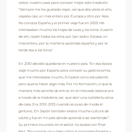
visitar nuestro país para conocer mejor esta tradición.
“Siempre me ha gustado viajar, así que dos veces al año,
viajaba casi un mes entero por Europa y otro por Asia.
No conocía España y el primer viaje fue en 2003. Me
interesaban mucho los trajes de luces y los toros. A partir
de ahí, repetí todos los años por San Isidro. Estaba un
mes entero, por la mañana aprendía español y por la
tarde iba a los toros”.
En 2010 decidió quedarse en nuestro país. “En esa época
viajé mucho por España para conocer su gastronomía,
que me interesaba mucho. Empecé como estudiante
pero quería hacer algo más. Por mi formación, vi que la
manera más sencilla de entrar en el mercado laboral era
a través de la hostelería, así que abrí una coctelería cerca
de casa. Era 2012-2013, cuando se puso de moda el
gintonic. En Japón también existía mucha cultura de
cóctel y fue en mi país donde aprendí a ser bartender”.
Su primera incursión en el sector no acabó con final
feliz. “No conocía muy bien cómo funcionaba España y