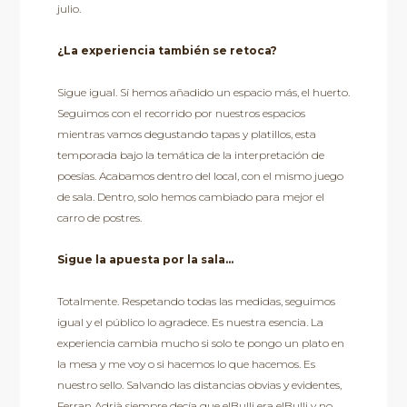
julio.
¿La experiencia también se retoca?
Sigue igual. Sí hemos añadido un espacio más, el huerto.
Seguimos con el recorrido por nuestros espacios
mientras vamos degustando tapas y platillos, esta
temporada bajo la temática de la interpretación de
poesías. Acabamos dentro del local, con el mismo juego
de sala. Dentro, solo hemos cambiado para mejor el
carro de postres.
Sigue la apuesta por la sala…
Totalmente. Respetando todas las medidas, seguimos
igual y el público lo agradece. Es nuestra esencia. La
experiencia cambia mucho si solo te pongo un plato en
la mesa y me voy o si hacemos lo que hacemos. Es
nuestro sello. Salvando las distancias obvias y evidentes,
Ferran Adrià siempre decía que elBulli era elBulli y no