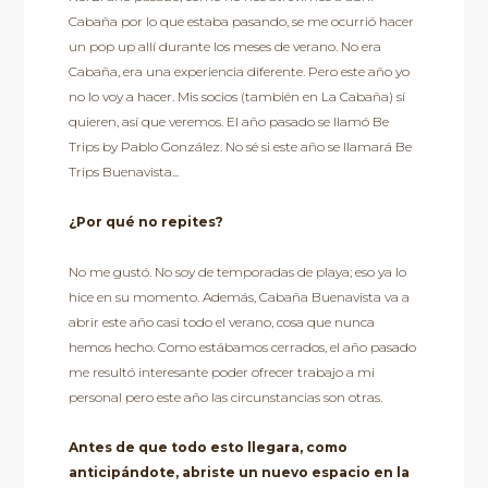
Cabaña por lo que estaba pasando, se me ocurrió hacer
un pop up allí durante los meses de verano. No era
Cabaña, era una experiencia diferente. Pero este año yo
no lo voy a hacer. Mis socios (también en La Cabaña) sí
quieren, así que veremos. El año pasado se llamó Be
Trips by Pablo González. No sé si este año se llamará Be
Trips Buenavista...
¿Por qué no repites?
No me gustó. No soy de temporadas de playa; eso ya lo
hice en su momento. Además, Cabaña Buenavista va a
abrir este año casi todo el verano, cosa que nunca
hemos hecho. Como estábamos cerrados, el año pasado
me resultó interesante poder ofrecer trabajo a mi
personal pero este año las circunstancias son otras.
Antes de que todo esto llegara, como
anticipándote, abriste un nuevo espacio en la