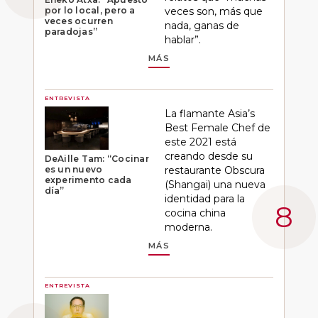
por lo local, pero a
veces son, más que
veces ocurren
nada, ganas de
paradojas”
hablar”.
MÁS
ENTREVISTA
La flamante Asia’s
Best Female Chef de
este 2021 está
creando desde su
DeAille Tam: “Cocinar
es un nuevo
restaurante Obscura
experimento cada
(Shangai) una nueva
día”
identidad para la
cocina china
moderna.
MÁS
ENTREVISTA