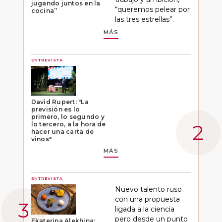
jugando juntos en la
“queremos pelear por
cocina”
las tres estrellas”.
MÁS
ENTREVISTA
David Rupert: "La
previsión es lo
primero, lo segundo y
lo tercero, a la hora de
hacer una carta de
vinos"
MÁS
ENTREVISTA
Nuevo talento ruso
con una propuesta
ligada a la ciencia
pero desde un punto
Ekaterina Alekhina: