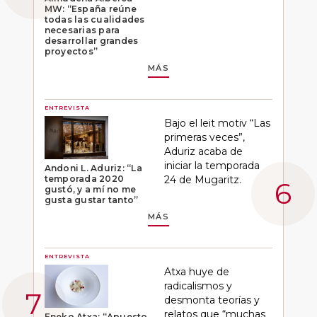
MW: “España reúne
todas las cualidades
necesarias para
desarrollar grandes
proyectos”
MÁS
ENTREVISTA
Bajo el leit motiv “Las
primeras veces”,
Aduriz acaba de
iniciar la temporada
Andoni L. Aduriz: “La
temporada 2020
24 de Mugaritz.
gustó, y a mí no me
gusta gustar tanto”
MÁS
ENTREVISTA
Atxa huye de
radicalismos y
desmonta teorías y
relatos que “muchas
Eneko Atxa: “Apuesto