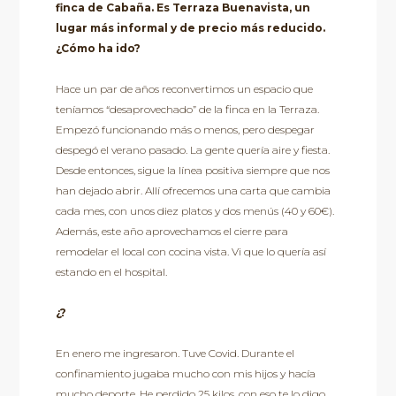
finca de Cabaña. Es Terraza Buenavista, un
lugar más informal y de precio más reducido.
¿Cómo ha ido?
Hace un par de años reconvertimos un espacio que
teníamos “desaprovechado” de la finca en la Terraza.
Empezó funcionando más o menos, pero despegar
despegó el verano pasado. La gente quería aire y fiesta.
Desde entonces, sigue la línea positiva siempre que nos
han dejado abrir. Allí ofrecemos una carta que cambia
cada mes, con unos diez platos y dos menús (40 y 60€).
Además, este año aprovechamos el cierre para
remodelar el local con cocina vista. Vi que lo quería así
estando en el hospital.
¿?
En enero me ingresaron. Tuve Covid. Durante el
confinamiento jugaba mucho con mis hijos y hacía
mucho deporte. He perdido 25 kilos, con eso te lo digo