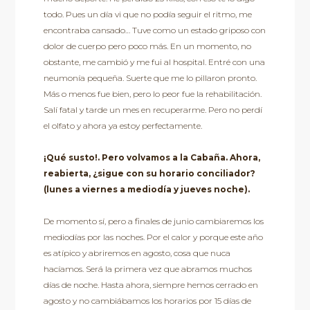
todo. Pues un día vi que no podía seguir el ritmo, me
encontraba cansado… Tuve como un estado griposo con
dolor de cuerpo pero poco más. En un momento, no
obstante, me cambió y me fui al hospital. Entré con una
neumonía pequeña. Suerte que me lo pillaron pronto.
Más o menos fue bien, pero lo peor fue la rehabilitación.
Salí fatal y tarde un mes en recuperarme. Pero no perdí
el olfato y ahora ya estoy perfectamente.
¡Qué susto!. Pero volvamos a la Cabaña. Ahora,
reabierta, ¿sigue con su horario conciliador?
(lunes a viernes a mediodía y jueves noche).
De momento sí, pero a finales de junio cambiaremos los
mediodías por las noches. Por el calor y porque este año
es atípico y abriremos en agosto, cosa que nuca
hacíamos. Será la primera vez que abramos muchos
días de noche. Hasta ahora, siempre hemos cerrado en
agosto y no cambiábamos los horarios por 15 días de