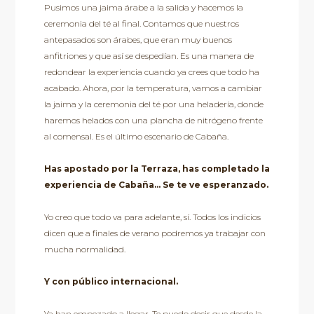
Pusimos una jaima árabe a la salida y hacemos la
ceremonia del té al final. Contamos que nuestros
antepasados son árabes, que eran muy buenos
anfitriones y que así se despedían. Es una manera de
redondear la experiencia cuando ya crees que todo ha
acabado. Ahora, por la temperatura, vamos a cambiar
la jaima y la ceremonia del té por una heladería, donde
haremos helados con una plancha de nitrógeno frente
al comensal. Es el último escenario de Cabaña.
Has apostado por la Terraza, has completado la
experiencia de Cabaña… Se te ve esperanzado.
Yo creo que todo va para adelante, sí. Todos los indicios
dicen que a finales de verano podremos ya trabajar con
mucha normalidad.
Y con público internacional.
Ya han empezado a llegar. Te puedo decir que desde la