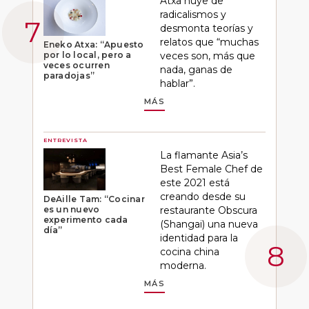
Atxa huye de
radicalismos y
desmonta teorías y
relatos que “muchas
Eneko Atxa: “Apuesto
por lo local, pero a
veces son, más que
veces ocurren
nada, ganas de
paradojas”
hablar”.
MÁS
ENTREVISTA
La flamante Asia’s
Best Female Chef de
este 2021 está
creando desde su
DeAille Tam: “Cocinar
es un nuevo
restaurante Obscura
experimento cada
(Shangai) una nueva
día”
identidad para la
cocina china
moderna.
MÁS