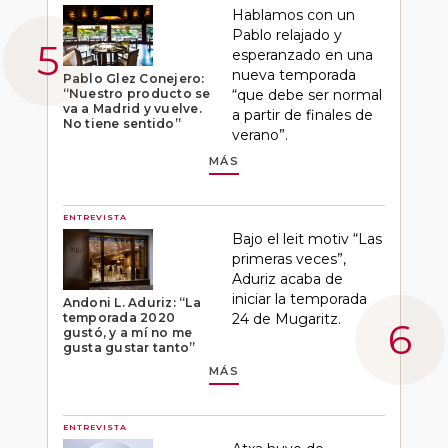
Hablamos con un
Pablo relajado y
esperanzado en una
nueva temporada
Pablo Glez Conejero:
“Nuestro producto se
“que debe ser normal
va a Madrid y vuelve.
a partir de finales de
No tiene sentido”
verano”.
MÁS
ENTREVISTA
Bajo el leit motiv “Las
primeras veces”,
Aduriz acaba de
iniciar la temporada
Andoni L. Aduriz: “La
temporada 2020
24 de Mugaritz.
gustó, y a mí no me
gusta gustar tanto”
MÁS
ENTREVISTA