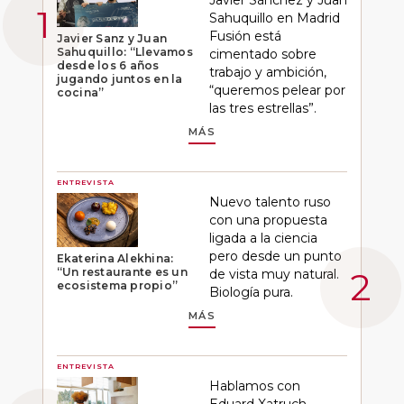
Sahuquillo en Madrid
Fusión está
Javier Sanz y Juan
Sahuquillo: “Llevamos
cimentado sobre
desde los 6 años
trabajo y ambición,
jugando juntos en la
“queremos pelear por
cocina”
las tres estrellas”.
MÁS
ENTREVISTA
Nuevo talento ruso
con una propuesta
ligada a la ciencia
pero desde un punto
Ekaterina Alekhina:
“Un restaurante es un
de vista muy natural.
ecosistema propio”
Biología pura.
MÁS
ENTREVISTA
Hablamos con
Eduard Xatruch,