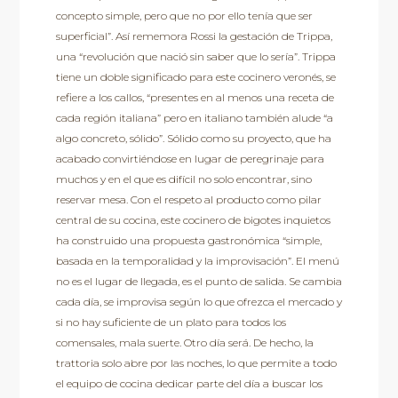
concepto simple, pero que no por ello tenía que ser
superficial”. Así rememora Rossi la gestación de Trippa,
una “revolución que nació sin saber que lo sería”. Trippa
tiene un doble significado para este cocinero veronés, se
refiere a los callos, “presentes en al menos una receta de
cada región italiana” pero en italiano también alude “a
algo concreto, sólido”. Sólido como su proyecto, que ha
acabado convirtiéndose en lugar de peregrinaje para
muchos y en el que es difícil no solo encontrar, sino
reservar mesa. Con el respeto al producto como pilar
central de su cocina, este cocinero de bigotes inquietos
ha construido una propuesta gastronómica “simple,
basada en la temporalidad y la improvisación”. El menú
no es el lugar de llegada, es el punto de salida. Se cambia
cada día, se improvisa según lo que ofrezca el mercado y
si no hay suficiente de un plato para todos los
comensales, mala suerte. Otro día será. De hecho, la
trattoria solo abre por las noches, lo que permite a todo
el equipo de cocina dedicar parte del día a buscar los