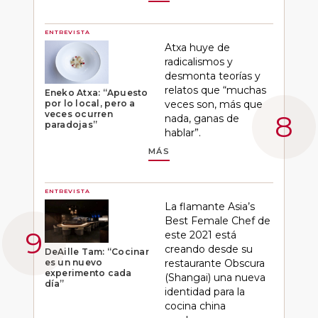
ENTREVISTA
Atxa huye de
radicalismos y
desmonta teorías y
relatos que “muchas
Eneko Atxa: “Apuesto
por lo local, pero a
veces son, más que
veces ocurren
nada, ganas de
paradojas”
hablar”.
MÁS
ENTREVISTA
La flamante Asia’s
Best Female Chef de
este 2021 está
creando desde su
DeAille Tam: “Cocinar
es un nuevo
restaurante Obscura
experimento cada
(Shangai) una nueva
día”
identidad para la
cocina china