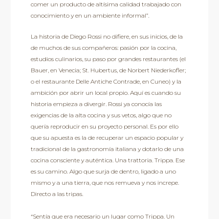
comer un producto de altísima calidad trabajado con
conocimiento y en un ambiente informal”.
La historia de Diego Rossi no difiere, en sus inicios, de la
de muchos de sus compañeros: pasión por la cocina,
estudios culinarios, su paso por grandes restaurantes (el
Bauer, en Venecia; St. Hubertus, de Norbert Niederkofler;
o el restaurante Delle Antiche Contrade, en Cuneo) y la
ambición por abrir un local propio. Aquí es cuando su
historia empieza a divergir. Rossi ya conocía las
exigencias de la alta cocina y sus vetos, algo que no
quería reproducir en su proyecto personal. Es por ello
que su apuesta es la de recuperar un espacio popular y
tradicional de la gastronomía italiana y dotarlo de una
cocina consciente y auténtica. Una trattoria. Trippa. Ese
es su camino. Algo que surja de dentro, ligado a uno
mismo y a una tierra, que nos remueva y nos increpe.
Directo a las tripas.
“Sentía que era necesario un lugar como Trippa. Un