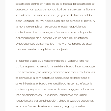
espárrago como principales de la receta. El espárrago se
cuece con un poco de hongo koji para suavizar la fibra y
se elabora una salsa que incluye yema de huevo, caldo
dashi, azúcar, sal y vinagre. Con ella se pintará el plato. A
la hora de emplatar, se coloca el espárrago blanco
cortado en dos mitades, se añade carabinero, la punta
del espárrago en el centro y la cabeza del crustáceo.
Unos cuantos guisantes lágrima y unos brotes de esta
misma planta completan el conjunto.
El último plato que Yoko exhibe es al vapor. Pero no
utiliza agua sino sake. Una sartén a fuego intenso acoge
una seta enoki, wakame y cocochas de merluza. Una vez
se consigue la temperatura adecuada se incorpora el
sake. Mientras el fuego y el destilado hacen su efecto, la
cocinera prepara una crema de sésamo y yuzu. Una vez
listo se emplata en un cuenco. Primero el wakame,
luego la seta y a continuación, cinco piezas de cocochas
acompañadas de sésamo blanco, negro y la salsa.