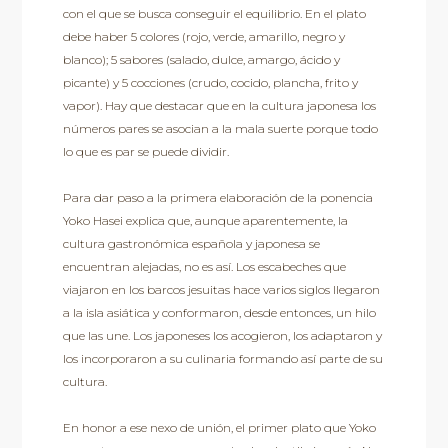
con el que se busca conseguir el equilibrio. En el plato
debe haber 5 colores (rojo, verde, amarillo, negro y
blanco); 5 sabores (salado, dulce, amargo, ácido y
picante) y 5 cocciones (crudo, cocido, plancha, frito y
vapor). Hay que destacar que en la cultura japonesa los
números pares se asocian a la mala suerte porque todo
lo que es par se puede dividir.
Para dar paso a la primera elaboración de la ponencia
Yoko Hasei explica que, aunque aparentemente, la
cultura gastronómica española y japonesa se
encuentran alejadas, no es así. Los escabeches que
viajaron en los barcos jesuitas hace varios siglos llegaron
a la isla asiática y conformaron, desde entonces, un hilo
que las une. Los japoneses los acogieron, los adaptaron y
los incorporaron a su culinaria formando así parte de su
cultura.
En honor a ese nexo de unión, el primer plato que Yoko