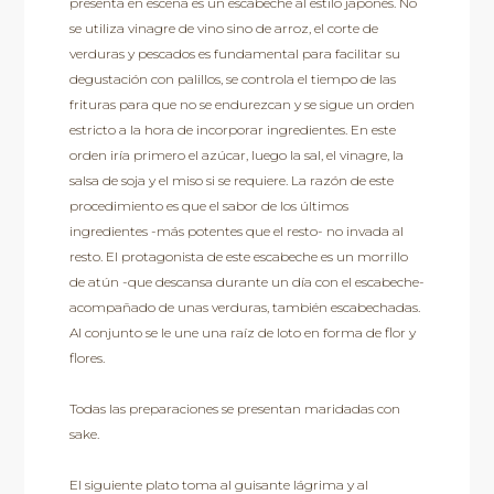
presenta en escena es un escabeche al estilo japonés. No
se utiliza vinagre de vino sino de arroz, el corte de
verduras y pescados es fundamental para facilitar su
degustación con palillos, se controla el tiempo de las
frituras para que no se endurezcan y se sigue un orden
estricto a la hora de incorporar ingredientes. En este
orden iría primero el azúcar, luego la sal, el vinagre, la
salsa de soja y el miso si se requiere. La razón de este
procedimiento es que el sabor de los últimos
ingredientes -más potentes que el resto- no invada al
resto. El protagonista de este escabeche es un morrillo
de atún -que descansa durante un día con el escabeche-
acompañado de unas verduras, también escabechadas.
Al conjunto se le une una raíz de loto en forma de flor y
flores.
Todas las preparaciones se presentan maridadas con
sake.
El siguiente plato toma al guisante lágrima y al