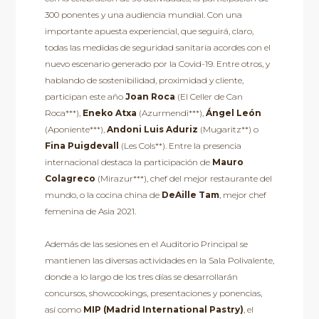
300 ponentes y una audiencia mundial. Con una
importante apuesta experiencial, que seguirá, claro,
todas las medidas de seguridad sanitaria acordes con el
nuevo escenario generado por la Covid-19. Entre otros, y
hablando de sostenibilidad, proximidad y cliente,
participan este año
Joan Roca
(El Celler de Can
Roca***),
Eneko Atxa
(Azurmendi***),
Ángel León
(Aponiente***),
Andoni Luis Aduriz
(Mugaritz**) o
Fina Puigdevall
(Les Cols**). Entre la presencia
internacional destaca la participación de
Mauro
Colagreco
(Mirazur***), chef del mejor restaurante del
mundo, o la cocina china de
DeAille Tam
, mejor chef
femenina de Asia 2021.
Además de las sesiones en el Auditorio Principal se
mantienen las diversas actividades en la Sala Polivalente,
donde a lo largo de los tres días se desarrollarán
concursos, showcookings, presentaciones y ponencias,
así como
MIP (Madrid International Pastry)
, el