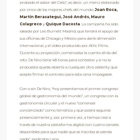
probado el sabor del Cielo”, es decir, un menú elaborado
por cinco de los mejores chefs del mundo:
Joan Roca,
Martín Berasategui, José Andrés, Mauro
Colagreco
y
Quique Dacosta
. La campaña ha sido
ideada por Leo Burnett Madrid, que tendrá el apoyo de
sus oficinas de Chicago y México para darle dimensión
internacional, y el video producido por Attic Films.
Durante su proyección, comenzaba la cuenta atrás del
reto. De Niro tiene 48 horas para contestar y si no la
propuesta queda abierta a cualquier otra celebrity que
acepte firmar el contrato para esta cena impagable.
Con o sin De Niro, “hoy presentamos el primer congreso
global de gastronomía del mundo”, un congreso con la
gastronomía circular y el nuevo “comensal
concienciado” como temática y que podrá seguirse
presencialmente y, por primera vez, a tiempo real a
través de nuestra plataforma digital con cuatro canales
disponibles para que nadie que se inscriba se pierda
nada”, explicaba Lana.