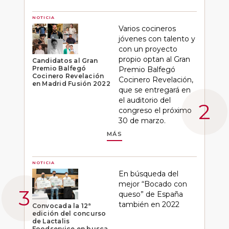
NOTICIA
Varios cocineros
jóvenes con talento y
con un proyecto
propio optan al Gran
Candidatos al Gran
Premio Balfegó
Premio Balfegó
Cocinero Revelación
Cocinero Revelación,
en Madrid Fusión 2022
que se entregará en
el auditorio del
congreso el próximo
30 de marzo.
MÁS
NOTICIA
En búsqueda del
mejor “Bocado con
queso” de España
también en 2022
Convocada la 12ª
edición del concurso
de Lactalis
Foodservice en busca