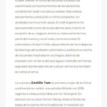
Rudolf Steiner, el ritmo de los ciclos lunares y los
caprichosos comportamientos de las estaciones
condicionan cada una de sus recetas. Naturaleza,
pensamiento y evolución a ritmo constante. Un
verdadero primus inter pares. El chef argentino ha
aprovechado el año de la pandemia para invertir la
ecuación de su negocio: ahora su restaurante forma
parte del huerto y no al revés, como era antes. El
colombiano Aníbal Criollo, descendiente de los indígenas
Quillacinga del sudoeste colombiano, explicará su cocina
de recuerdos inspirada en la chagra, sistema de
conexión con la tierra del que siguen viviendo, territorios
sagrados donde además de cultivar alimentos también
se cultiva el alma.
La cocinera
DeAille Tam
, la primera mujer de la China
continental en recibir una estrella Michelin en 2018,
regenta el restaurante Obscura* en Shanghai. En
alianza con su socio Simon Wong, revisa a fondo las
bases de la cocina china tradicional. Innovación sin