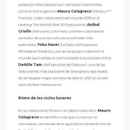
presencia internacional con nombres importantes,
como el chef argentino
Mauro Colagreco
(Mirazur***
Francia), mejor restaurante del mundo 2019 en el
ranking The World’s Best 50 Restaurants;
Aníbal
Criollo
(Naturalia, Colombia), cocinero colombiano
portador de una las culturas ancestrales más
sostenibles;
Yoko Hasei
(LeClab), chef japonesa
afincada en Madrid y una de las pocas mujeres en el
mundo que trabaja la cocina kaiseki; o la cocinera china
DeAille Tam
, chef ejecutiva de Obscura*, uno de los
restaurantes más populares de Shanghai y que acaba
de ser elegida mejor cocinera de Asia en 2021 en la lista
Asia’s 50 Best Restaurants.
Ritmo de los ciclos lunares
En su restaurante Mirazur, en plena Costa Azul,
Mauro
Colagreco
se identifica más que nunca con la
naturaleza. Las teorías de la agricultura biodinámica de