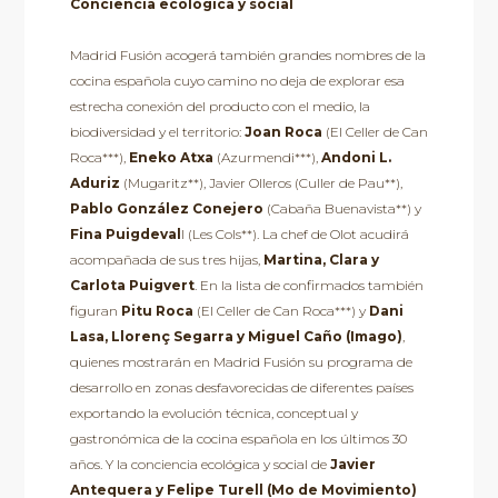
Conciencia ecológica y social
Madrid Fusión acogerá también grandes nombres de la
cocina española cuyo camino no deja de explorar esa
estrecha conexión del producto con el medio, la
biodiversidad y el territorio:
Joan Roca
(El Celler de Can
Roca***),
Eneko Atxa
(Azurmendi***),
Andoni L.
Aduriz
(Mugaritz**), Javier Olleros (Culler de Pau**),
Pablo González Conejero
(Cabaña Buenavista**) y
Fina Puigdeval
l (Les Cols**). La chef de Olot acudirá
acompañada de sus tres hijas,
Martina, Clara y
Carlota Puigvert
. En la lista de confirmados también
figuran
Pitu Roca
(El Celler de Can Roca***) y
Dani
Lasa, Llorenç Segarra y Miguel Caño (Imago)
,
quienes mostrarán en Madrid Fusión su programa de
desarrollo en zonas desfavorecidas de diferentes países
exportando la evolución técnica, conceptual y
gastronómica de la cocina española en los últimos 30
años. Y la conciencia ecológica y social de
Javier
Antequera y Felipe Turell (Mo de Movimiento)