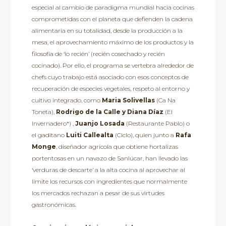
especial al cambio de paradigma mundial hacia cocinas
comprometidas con el planeta que defienden la cadena
alimentaria en su totalidad, desde la producción a la
mesa, el aprovechamiento máximo de los productos y la
filosofía de ‘lo recién’ (recién cosechado y recién
cocinado). Por ello, el programa se vertebra alrededor de
chefs cuyo trabajo está asociado con esos conceptos de
recuperación de especies vegetales, respeto al entorno y
cultivo integrado, como
Maria Solivellas
(Ca Na
Toneta),
Rodrigo de la Calle y Diana Díaz
(El
Invernadero*) ,
Juanjo Losada
(Restaurante Pablo) o
el gaditano
Luiti Callealta
(Ciclo), quien junto a
Rafa
Monge
, diseñador agrícola que obtiene hortalizas
portentosas en un navazo de Sanlúcar, han llevado las
‘verduras de descarte’ a la alta cocina al aprovechar al
límite los recursos con ingredientes que normalmente
los mercados rechazan a pesar de sus virtudes
gastronómicas.