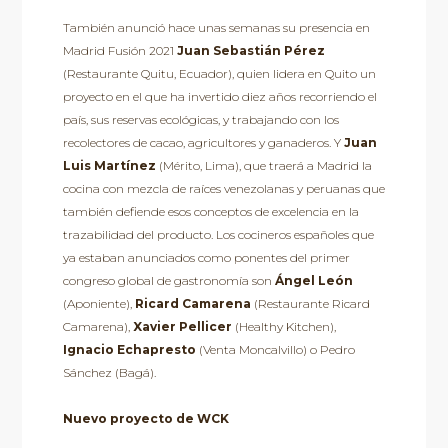
También anunció hace unas semanas su presencia en
Madrid Fusión 2021
Juan Sebastián Pérez
(Restaurante Quitu, Ecuador), quien lidera en Quito un
proyecto en el que ha invertido diez años recorriendo el
país, sus reservas ecológicas, y trabajando con los
recolectores de cacao, agricultores y ganaderos. Y
Juan
Luis Martínez
(Mérito, Lima), que traerá a Madrid la
cocina con mezcla de raíces venezolanas y peruanas que
también defiende esos conceptos de excelencia en la
trazabilidad del producto. Los cocineros españoles que
ya estaban anunciados como ponentes del primer
congreso global de gastronomía son
Ángel León
(Aponiente),
Ricard Camarena
(Restaurante Ricard
Camarena),
Xavier Pellicer
(Healthy Kitchen),
Ignacio Echapresto
(Venta Moncalvillo) o Pedro
Sánchez (Bagá).
Nuevo proyecto de WCK