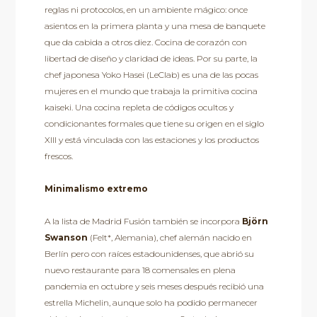
reglas ni protocolos, en un ambiente mágico: once
asientos en la primera planta y una mesa de banquete
que da cabida a otros diez. Cocina de corazón con
libertad de diseño y claridad de ideas. Por su parte, la
chef japonesa Yoko Hasei (LeClab) es una de las pocas
mujeres en el mundo que trabaja la primitiva cocina
kaiseki. Una cocina repleta de códigos ocultos y
condicionantes formales que tiene su origen en el siglo
XIII y está vinculada con las estaciones y los productos
frescos.
Minimalismo extremo
A la lista de Madrid Fusión también se incorpora
Björn
Swanson
(Felt*, Alemania), chef alemán nacido en
Berlín pero con raíces estadounidenses, que abrió su
nuevo restaurante para 18 comensales en plena
pandemia en octubre y seis meses después recibió una
estrella Michelin, aunque solo ha podido permanecer