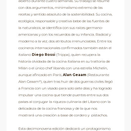
abierto durante cuatro semanas. Su trabajo se resume
con dos argumentos, minimalismo extremo de las
recetas y sentido absoluto de la sostenibilidad. Su cocina,
ecológica, responsable y creativa bebe de las fuentes de
la naturaleza, se identifica con sus raíces germano-
americanas y con los recuerdos de su infancia. Radical y
moderno a la vez, dos atributos irrenunciables. Entre los
cocineros internacionales confirmados también están el
italiano
Diego Rossi
(Trippa), quien recupera la
historia olvidada de la cocina italiana en su trattoria de
Milán o el único chef libanés con una estrella Michelin,
aunque afincado en París,
Alan Geaam
(Restaurante
Alan Geaam*), quien tras huir de dos guerras civiles llegó
a Francia con un visado para solo siete días y ha logrado
impulsar una cocina que tiende puentes entre sus dos
países al conjugar la riqueza culinaria del Líbano con la
delicadeza de la cocina francesa y de la que nos
mostrará una creación a base de cordero y pistachos.
Esta decimonovena edición dedicará un protagonismo