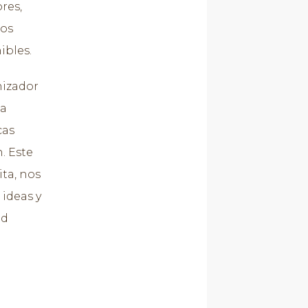
res,
zos
ibles.
nizador
 a
cas
. Este
ita, nos
ideas y
id