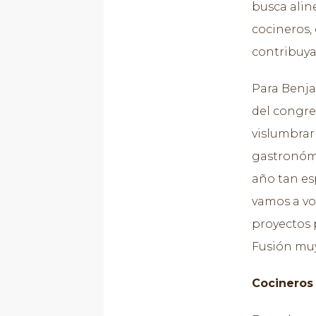
busca alin
cocineros,
contribuya
Para Benja
del congre
vislumbrar 
gastronómi
año tan esp
vamos a vo
proyectos 
Fusión muy
Cocineros