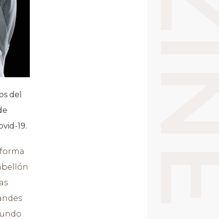
os del
de
vid-19.
 forma
abellón
as
randes
mundo.