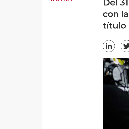
Del 31
con l
título