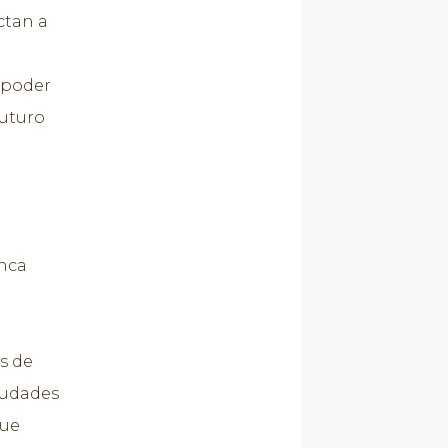
ctan a
 poder
futuro
unca
s de
ciudades
que