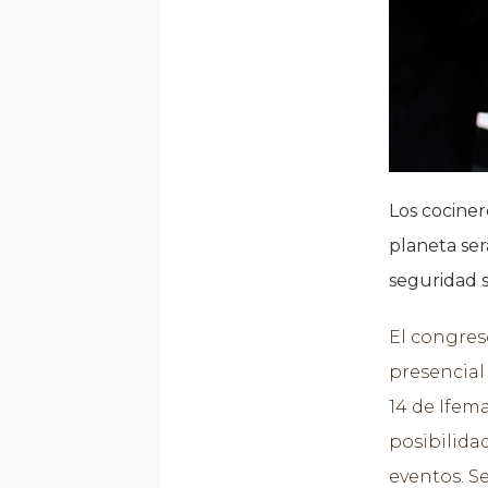
Los cocine
planeta ser
seguridad s
El congres
presencial
14 de Ifema
posibilida
eventos. S