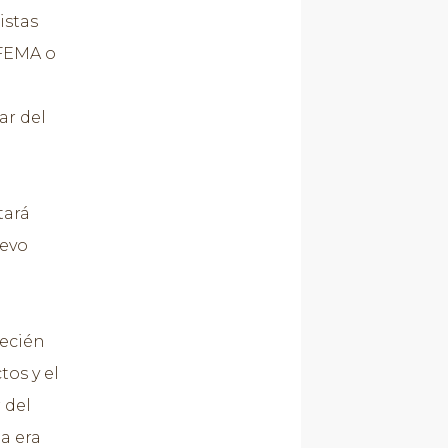
istas
IFEMA o
ar del
tará
uevo
recién
tos y el
 del
la era