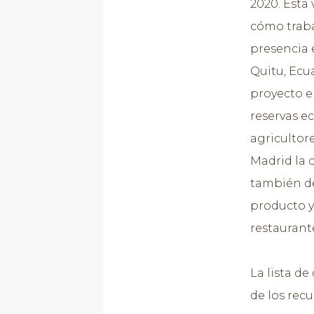
2020. Esta
cómo traba
presencia 
Quitu, Ecua
proyecto en
reservas ec
agricultore
Madrid la 
también de
producto y 
restaurant
La lista d
de los rec