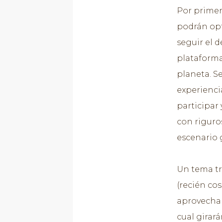
Por primera
podrán opt
seguir el 
plataforma
planeta. S
experienci
participar
con riguro
escenario 
Un tema tr
(recién cos
aprovecham
cual girará