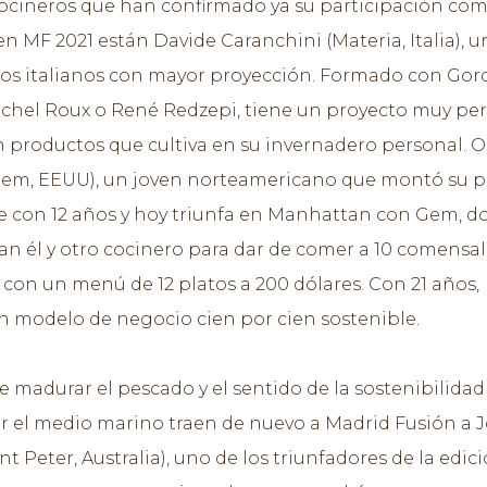
cocineros que han confirmado ya su participación co
n MF 2021 están Davide Caranchini (Materia, Italia), u
ros italianos con mayor proyección. Formado con Go
chel Roux o René Redzepi, tiene un proyecto muy per
n productos que cultiva en su invernadero personal. O
Gem, EEUU), un joven norteamericano que montó su p
e con 12 años y hoy triunfa en Manhattan con Gem, 
jan él y otro cocinero para dar de comer a 10 comensal
, con un menú de 12 platos a 200 dólares. Con 21 años,
n modelo de negocio cien por cien sostenible.
e madurar el pescado y el sentido de la sostenibilidad
r el medio marino traen de nuevo a Madrid Fusión a 
nt Peter, Australia), uno de los triunfadores de la edic