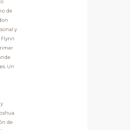
mo
no de
rdon
sonal y
 Flynn
rimer
donde
es. Un
 y
Joshua
ión de