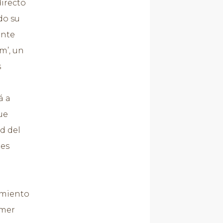
directo
do su
ante
m’, un
s
á a
ue
d del
res
amiento
imer