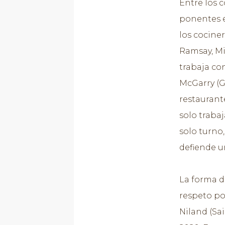
Entre los 
ponentes e
los cocine
Ramsay, Mi
trabaja co
McGarry (
restaurant
solo traba
solo turno
defiende u
La forma d
respeto po
Niland (Sai