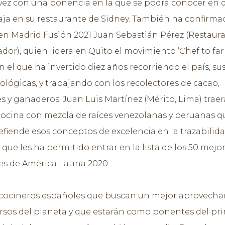
 vez con una ponencia en la que se podrá conocer en 
ja en su restaurante de Sidney. También ha confirma
en Madrid Fusión 2021 Juan Sebastián Pérez (Restaur
dor), quien lidera en Quito el movimiento ‘Chef to far
 el que ha invertido diez años recorriendo el país, su
ológicas, y trabajando con los recolectores de cacao,
s y ganaderos. Juan Luis Martínez (Mérito, Lima) traer
cocina con mezcla de raíces venezolanas y peruanas q
fiende esos conceptos de excelencia en la trazabilida
que les ha permitido entrar en la lista de los 50 mejo
es de América Latina 2020.
e cocineros españoles que buscan un mejor aprovech
ursos del planeta y que estarán como ponentes del pr