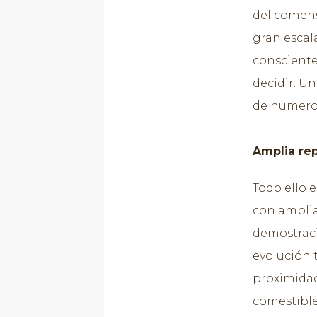
del comens
gran escal
consciente
decidir. U
de numeros
Amplia rep
Todo ello 
con amplia
demostraci
evolución 
proximidad
comestible