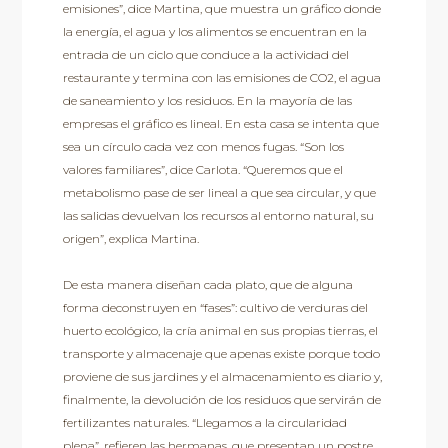
emisiones”, dice Martina, que muestra un gráfico donde
la energía, el agua y los alimentos se encuentran en la
entrada de un ciclo que conduce a la actividad del
restaurante y termina con las emisiones de CO2, el agua
de saneamiento y los residuos. En la mayoría de las
empresas el gráfico es lineal. En esta casa se intenta que
sea un círculo cada vez con menos fugas. “Son los
valores familiares”, dice Carlota. “Queremos que el
metabolismo pase de ser lineal a que sea circular, y que
las salidas devuelvan los recursos al entorno natural, su
origen”, explica Martina.
De esta manera diseñan cada plato, que de alguna
forma deconstruyen en “fases”: cultivo de verduras del
huerto ecológico, la cría animal en sus propias tierras, el
transporte y almacenaje que apenas existe porque todo
proviene de sus jardines y el almacenamiento es diario y,
finalmente, la devolución de los residuos que servirán de
fertilizantes naturales. “Llegamos a la circularidad
plena”, refieren las hermanas, que presentan un postre