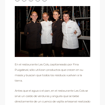
En el restaurante Les Cols, capitaneado por Fina
Puigdeval, sólo utilizan productos que crecen en su
masía y buscan que todos los residuos vuelvan a la
tierra.
Antes que el agua o el pan, en el restaurante Les Cols se
sirve un caldo de verduras y anguila que se bebe
directamente de un cuenco de vajilla artesanal realizado