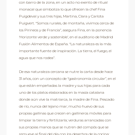
con barro de la zona, en un acto no exento de ritual
monacal que simboliza lo que ofrecen la chef Fina
Puigdeval y sus tres hijas, Martina, Clara y Carlota
Puigvert. “Somos rurales, de montaña, vivimos cerca de
los Pirineos y de Francia”, asegura Fina, en la ponencia
‘Horizonte verde y sostenible’, en el auditorio de Madrid
Fusión Alimentos de España. “La naturaleza es la más
importante fuente de inspiración. La tierra, el fuego, el
agua que nos rodea”.
De esa naturaleza cercana se nutre la carta desde hace
31 años, con un concepto de “gastronomía circular”, en el
que están empeñadas la madre y sus hijas para cada
uno de los platos elaborados en la masía catalana
donde aún vive la matriarca, la madre de Fina. Pescado
de río, nunca del lejano mar; mucho huevo de sus
propias gallinas que crecen en gallineros móviles para
limpiar la tierra y fertilizarla; verduras arrancadas con
sus propias manos que se nutren del compós que se
remueve al final del día con los desechos de la cocina;