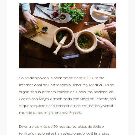
Coincidiendo con la celebración de la XIX Cumbre
Internacional de Gastronomía, Tenerife y Madrid Fusión
organizan la primera edición del Concurso Nacional de
Cocina con Mojos, armonizada con vinos de Tenerife, con
el que se quiere dar a conocer el rico, cromático y versátil
mundo de los mojos en toda España.
De entre las más de 20 recetas recibidas de todo el
territorio nacional se han seleccionado los 6 finalistas