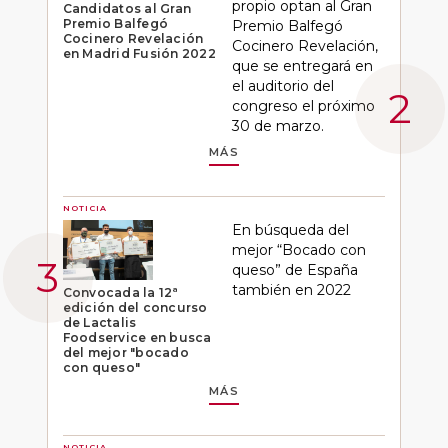
propio optan al Gran
Candidatos al Gran
Premio Balfegó
Premio Balfegó
Cocinero Revelación
Cocinero Revelación,
en Madrid Fusión 2022
que se entregará en
el auditorio del
congreso el próximo
30 de marzo.
MÁS
NOTICIA
En búsqueda del
mejor “Bocado con
queso” de España
también en 2022
Convocada la 12ª
edición del concurso
de Lactalis
Foodservice en busca
del mejor "bocado
con queso"
MÁS
NOTICIA