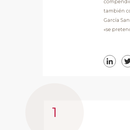
compendio 
también co
García San
«se pretend