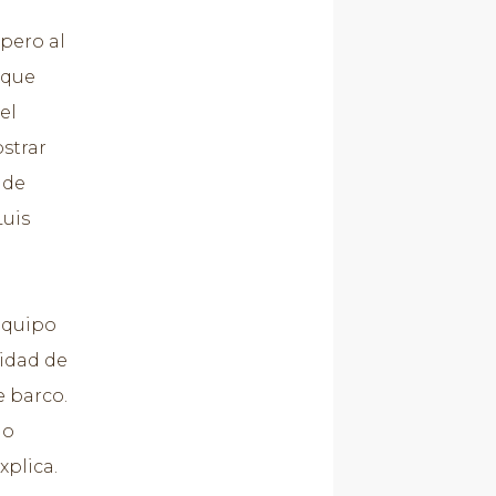
 pero al
 que
el
ostrar
 de
Luis
equipo
tidad de
e barco.
do
xplica.