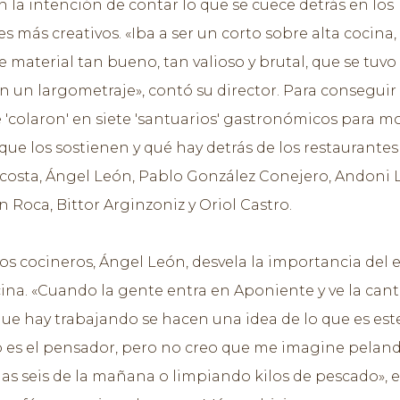
n la intención de contar lo que se cuece detrás en los
s más creativos. «Iba a ser un corto sobre alta cocina,
e material tan bueno, tan valioso y brutal, que se tuvo
n un largometraje», contó su director. Para conseguir 
e 'colaron' en siete 'santuarios' gastronómicos para m
 que los sostienen y qué hay detrás de los restaurantes
osta, Ángel León, Pablo González Conejero, Andoni 
n Roca, Bittor Arginzoniz y Oriol Castro.
os cocineros, Ángel León, desvela la importancia del 
ina. «Cuando la gente entra en Aponiente y ve la can
ue hay trabajando se hacen una idea de lo que es est
o es el pensador, pero no creo que me imagine pelan
las seis de la mañana o limpiando kilos de pescado», e