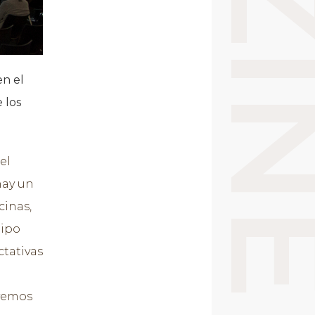
en el
 los
el
hay un
cinas,
uipo
tativas
 vemos