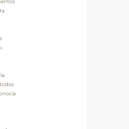
mentos
ta
e
»,
ía.
 todos
conocía