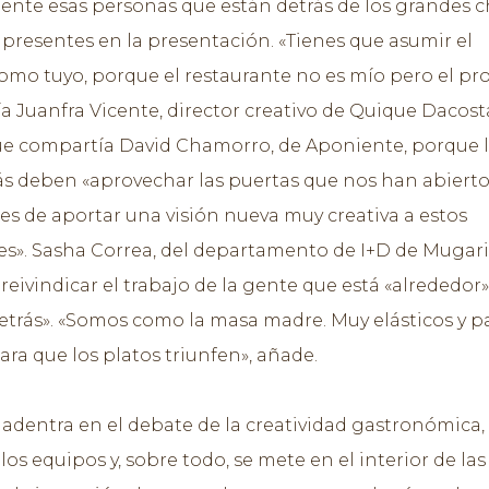
ente esas personas que están detrás de los grandes c
 presentes en la presentación. «Tienes que asumir el
omo tuyo, porque el restaurante no es mío pero el pr
día Juanfra Vicente, director creativo de Quique Dacost
e compartía David Chamorro, de Aponiente, porque 
ás deben «aprovechar las puertas que nos han abierto
ces de aportar una visión nueva muy creativa a estos
es». Sasha Correa, del departamento de I+D de Mugarit
 reivindicar el trabajo de la gente que está «alrededor»
detrás». «Somos como la masa madre. Muy elásticos y p
ara que los platos triunfen», añade.
e adentra en el debate de la creatividad gastronómica, 
los equipos y, sobre todo, se mete en el interior de las