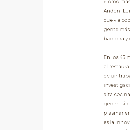
«Tomo más 
Andoni Luis
que «la co
gente más 
bandera y 
En los 45 
el restaura
de un traba
investigac
alta cocina
generosida
plasmar en 
es la innov