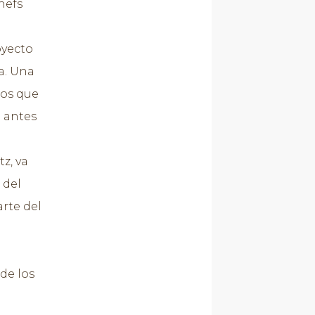
hefs
oyecto
a. Una
los que
 antes
z, va
 del
arte del
de los