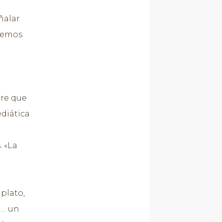
ñalar
enemos
bre que
ediática
. «La
o
 plato,
a… un