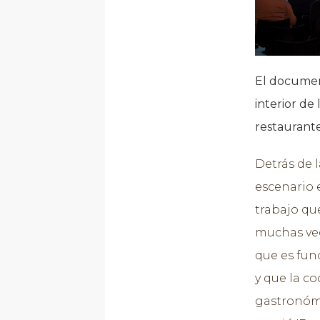
El document
interior de
restaurante
Detrás de l
escenario 
trabajo que
muchas vec
que es fun
y que la c
gastronómi