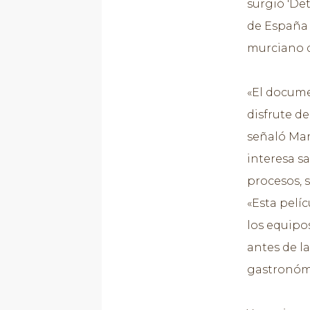
surgió 'De
de España 
murciano q
«El docume
disfrute de
señaló Mart
interesa sa
procesos, s
«Esta pelíc
los equipo
antes de l
gastronóm