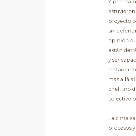
Y precisam
estuvieron
proyecto c
sí», defen
opinión qu
están detr
y ser capa
restaurant
más allá al
chef, «no 
colectivo p
La cinta s
procesos y 