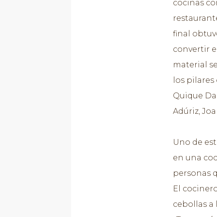
cocinas co
restaurante
final obtuv
convertir e
material s
los pilares
Quique Dac
Adúriz, Joa
Uno de est
en una coc
personas q
El cociner
cebollas a 