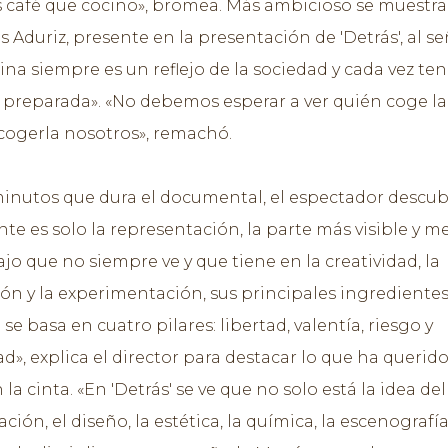
café que cocino», bromea. Más ambicioso se muestra
 Aduriz, presente en la presentación de 'Detrás', al se
cina siempre es un reflejo de la sociedad y cada vez t
preparada». «No debemos esperar a ver quién coge la
cogerla nosotros», remachó.
minutos que dura el documental, el espectador descu
nte es solo la representación, la parte más visible y m
jo que no siempre ve y que tiene en la creatividad, la
ión y la experimentación, sus principales ingredientes
 se basa en cuatro pilares: libertad, valentía, riesgo y
d», explica el director para destacar lo que ha querid
la cinta. «En 'Detrás' se ve que no solo está la idea del
ación, el diseño, la estética, la química, la escenografí