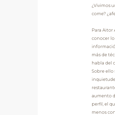
¿Vivimos u
come? ¿afe
Para Aitor 
conocer lo
informació
más de téc
habla del 
Sobre ello
inquietudes
restaurant
aumento de 
perfil, el 
menos cono