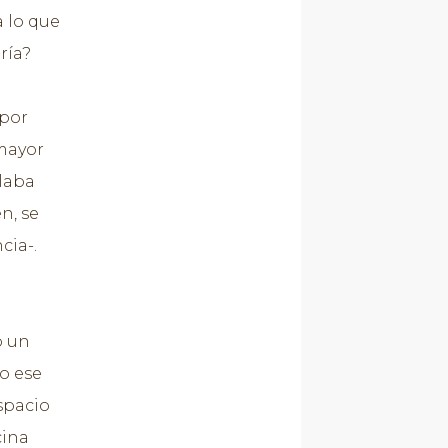
a lo que
ería?
 por
 mayor
blaba
n, se
cia-.
o un
to ese
espacio
cina