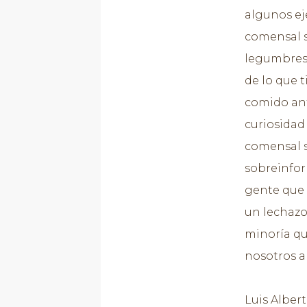
algunos eje
comensal s
legumbres 
de lo que 
comido ant
curiosidad
comensal s
sobreinfo
gente que 
un lechazo
minoría qu
nosotros a
Luis Alber