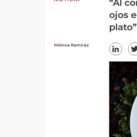
“Al c
ojos 
plato”
Mónica Ramírez