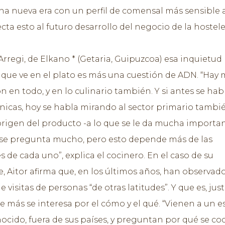
na nueva era con un perfil de comensal más sensible 
cta esto al futuro desarrollo del negocio de la hostel
Arregi, de Elkano * (Getaria, Guipuzcoa) esa inquietud
 que ve en el plato es más una cuestión de ADN. “Hay
n en todo, y en lo culinario también. Y si antes se ha
nicas, hoy se habla mirando al sector primario tambié
origen del producto -a lo que se le da mucha importan
 se pregunta mucho, pero esto depende más de las
 de cada uno”, explica el cocinero. En el caso de su
e, Aitor afirma que, en los últimos años, han observad
visitas de personas “de otras latitudes”. Y que es, jus
que más se interesa por el cómo y el qué. “Vienen a un 
cido, fuera de sus países, y preguntan por qué se co