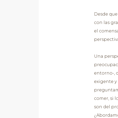
Desde que 
con las gra
el comensa
perspectiv
Una perspec
preocupaci
entorno-, 
exigente y
preguntam
comer, si l
son del pr
¿Abordamos