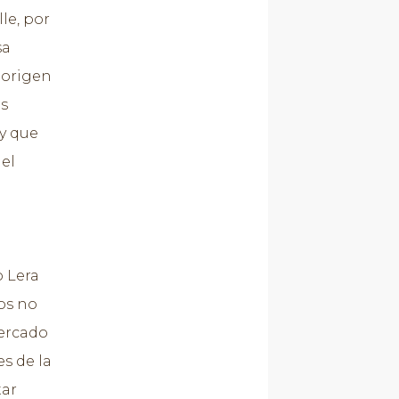
le, por
sa
 origen
es
 y que
 el
o Lera
os no
mercado
s de la
tar