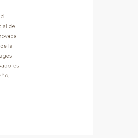
id
ial de
enovada
de la
tages
ovadores
eño,