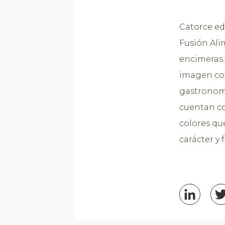
Catorce ed
Fusión Ali
encimeras.
imagen cor
gastronomí
cuentan co
colores qu
carácter y