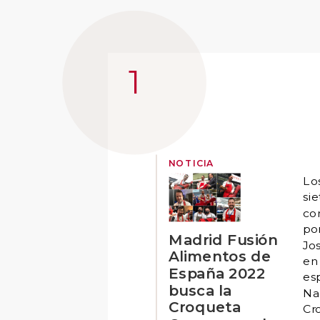
NOTICIA
Lo
sie
co
po
Madrid Fusión
Jo
Alimentos de
en
España 2022
es
busca la
Na
Croqueta
Cr