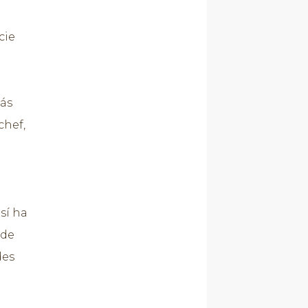
cie
más
chef,
así ha
 de
des