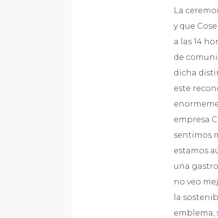
La ceremon
y que Cose
a las 14 ho
de comunic
dicha dist
este recon
enormemen
empresa Co
sentimos m
estamos aú
una gastro
no veo mej
la sostenib
emblema, s