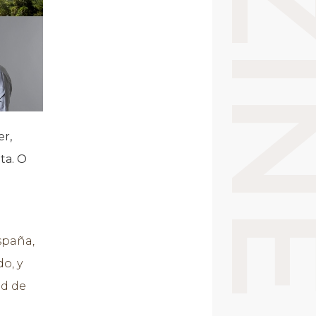
er,
ta. O
spaña,
o, y
ad de