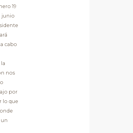
mero 19
 junio
esidente
ará
 a cabo
la
ón nos
lo
bajo por
 lo que
donde
o un