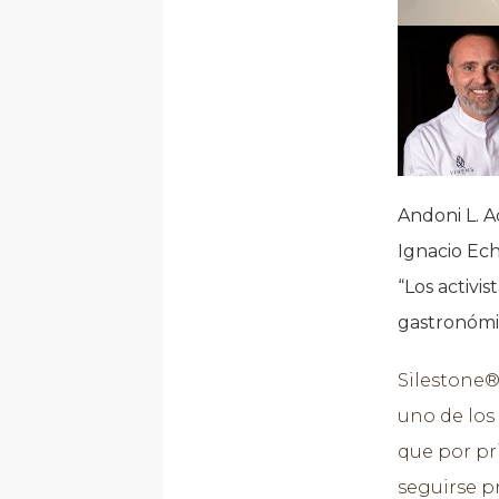
Andoni L. A
Ignacio Ech
“Los activis
gastronómic
Silestone®
uno de los
que por pr
seguirse p