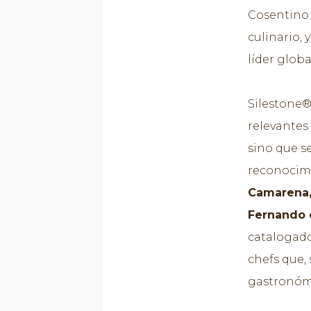
Cosentino 
culinario, 
líder glob
Silestone®
relevantes
sino que s
reconocim
Camarena, 
Fernando 
catalogado
chefs que, 
gastronómi