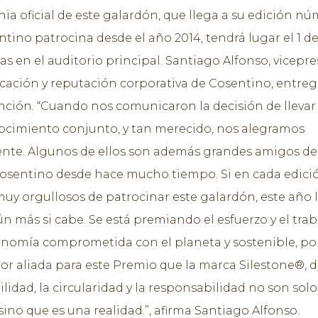
ia oficial de este galardón, que llega a su edición nú
ntino patrocina desde el año 2014, tendrá lugar el 1 de
ras en el auditorio principal. Santiago Alfonso, vicepr
ación y reputación corporativa de Cosentino, entreg
inción. “Cuando nos comunicaron la decisión de llevar
ocimiento conjunto, y tan merecido, nos alegramos
te. Algunos de ellos son además grandes amigos de 
sentino desde hace mucho tiempo. Si en cada edici
uy orgullosos de patrocinar este galardón, este año 
n más si cabe. Se está premiando el esfuerzo y el tra
nomía comprometida con el planeta y sostenible, por
or aliada para este Premio que la marca Silestone®, 
ilidad, la circularidad y la responsabilidad no son sol
ino que es una realidad.”, afirma Santiago Alfonso.