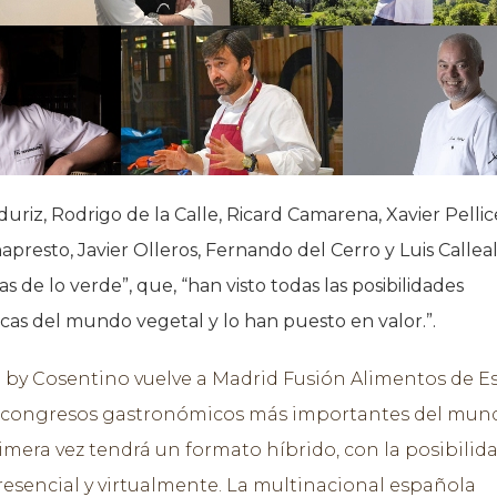
duriz, Rodrigo de la Calle, Ricard Camarena, Xavier Pellic
apresto, Javier Olleros, Fernando del Cerro y Luis Calleal
tas de lo verde”, que, “han visto todas las posibilidades
as del mundo vegetal y lo han puesto en valor.”.
 by Cosentino vuelve a Madrid Fusión Alimentos de E
 congresos gastronómicos más importantes del mund
imera vez tendrá un formato híbrido, con la posibilid
resencial y virtualmente. La multinacional española