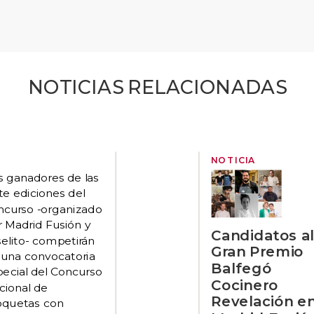
NOTICIAS RELACIONADAS
NOTICIA
s ganadores de las
te ediciones del
ncurso -organizado
r Madrid Fusión y
Candidatos a
selito- competirán
Gran Premio
 una convocatoria
Balfegó
pecial del Concurso
Cocinero
cional de
Revelación e
oquetas con