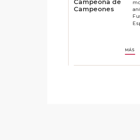
Campeona de
mo
Campeones
an
Fu
Es
MÁS