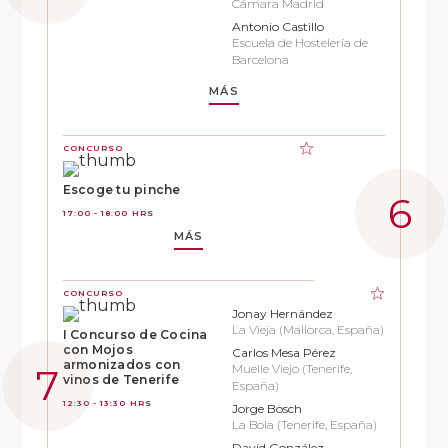
Cámara Madrid
Antonio Castillo
Escuela de Hostelería de
Barcelona
MÁS
CONCURSO
Escoge tu pinche
17:00 - 18:00 HRS
MÁS
CONCURSO
Jonay Hernández
La Vieja (Mallorca, España)
I Concurso de Cocina
con Mojos
Carlos Mesa Pérez
armonizados con
Muelle Viejo (Tenerife,
vinos de Tenerife
España)
12:30 - 13:30 HRS
Jorge Bosch
La Bola (Tenerife, España)
David González