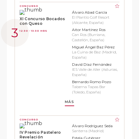
CONCURSO
Álvaro Abad García
El Plantío Golf Resort
XI Concurso Bocados
(Alicante, España)
con Queso
Aitor Martínez Ros
12:30 - 13:30 HRS
Can Ros (Burriana,
Castellón, España)
Miguel Ángel Baz Pérez
La Cuina de Baz (Madrid,
España)
David Díaz Fernández
IES Valle de Aller (Asturias,
España)
Bernardo Romo Pozo
Taberna Tapas Bar
(Toledo, España)
MÁS
CONCURSO
Álvaro Rodríguez Seda
Santerra (Madrid)
IV Premio Pastelero
Revelación
Estela Gutiérrez