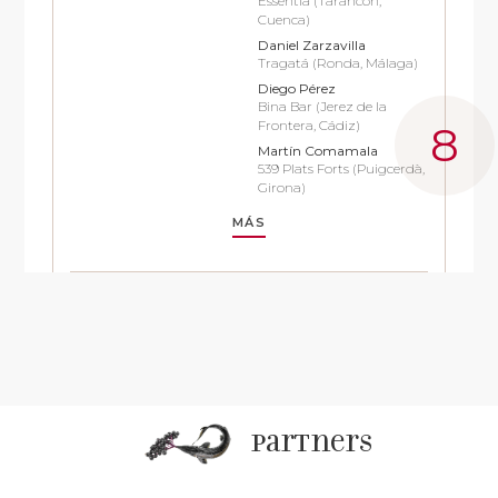
Essentia (Tarancón,
Cuenca)
Daniel Zarzavilla
Tragatá (Ronda, Málaga)
Diego Pérez
Bina Bar (Jerez de la
Frontera, Cádiz)
Martín Comamala
539 Plats Forts (Puigcerdà,
Girona)
MÁS
partners