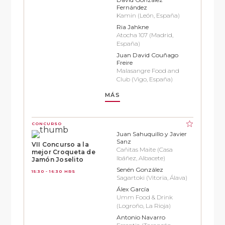
Fernández
Kamin (León, España)
Ria Jahkne
Atocha 107 (Madrid,
España)
Juan David Couñago
Freire
Malasangre Food and
Club (Vigo, España)
MÁS
CONCURSO
Juan Sahuquillo y Javier
Sanz
VII Concurso a la
Cañitas Maite (Casa
mejor Croqueta de
Ibáñez, Albacete)
Jamón Joselito
Senén González
15:30 - 16:30 HRS
Sagartoki (Vitoria, Álava)
Álex García
Umm Food & Drink
(Logroño, La Rioja)
Antonio Navarro