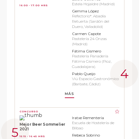
Estela Hojaldre (Madrid)
16:00 - 17:00 HRS
Gemma López
Refectorio*. Abadía
Retuerta (Sardón del
Duero, Valladolid)
Carmen Capote
Pastelería 24 Onzas
(Madrid)
Fátima Gismero
Pastelería Panadería
Fátima Gismero (Pioz,
Guadalajara).
Pablo Queijo
Viú Espacio Gastronómico
(Barbate, Cádiz)
MÁS
CONCURSO
Iratxe Rementería
Escuela de Hostelería de
Mejor Beer Sommelier
Bilbao
2021
Rebeca Sobrino
15:15 - 16:45 HRS