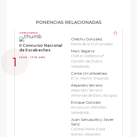
PONENCIAS RELACIONADAS
CONCURSO
Chechu González
María de la O (Granada)
II Concurso Nacional
de Escabeches
Marc Segarra
Chef en Refectorio*
16:30 - 17:15 HRS
(Sardón de Duero,
Valladolid)
Carlos Urrutikoetxea
El Sr. Martín (Madrid)
Alejandro Serrano
Alejandro Serrano
(Miranda de Ebro, Burgos)
Enrique Gonzalo
Ambivium (Peñafiel,
Valladolid)
Juan Sahuquillo y Javier
Sanz
Cañitas Maite (Casa
Ibáñez, Albacete)