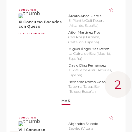
CONCURSO
Álvaro Abad García
El Plantío Golf Resort
XI Concurso Bocados
(Alicante, España)
con Queso
Aitor Martínez Ros
12:30 - 13:30 HRS
Can Ros (Burriana,
Castellón, España)
Miguel Ángel Baz Pérez
La Cuina de Baz (Madrid,
España)
David Díaz Fernández
IES Valle de Aller (Asturias,
España)
Bernardo Romo Pozo
Taberna Tapas Bar
(Toledo, España)
MÁS
CONCURSO
Alejandro Salcedo
Eatyjet (Vitoria)
VIII Concurso