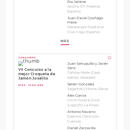
Ria Jahkne
Atocha 107 (Madrid,
España)
Juan David Couñago
Freire
Malasangre Food and
Club (Vigo, España)
MÁS
CONCURSO
Juan Sahuquillo y Javier
Sanz
VII Concurso a la
Cañitas Maite (Casa
mejor Croqueta de
Ibáñez, Albacete)
Jamón Joselito
Senén González
15:30 - 16:30 HRS
Sagartoki (Vitoria, Álava)
Álex García
Umm Food & Drink
(Logroño, La Rioja)
Antonio Navarro
Essentia (Tarancón,
Cuenca)
Daniel Zarzavilla