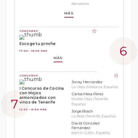
Barcelona
MÁS
CONCURSO
Escoge tu pinche
17:00 - 18:00 HRS
MÁS
CONCURSO
Jonay Hernández
La Vieja (Mallorca, España)
I Concurso de Cocina
con Mojos
Carlos Mesa Pérez
armonizados con
Muelle Viejo (Tenerife,
vinos de Tenerife
España)
12:30 - 13:30 HRS
Jorge Bosch
La Bola (Tenerife, España)
David González
Fernández
Kamin (León, España)