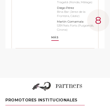
Tragatá (Ronda, Málaga)
Diego Pérez
Bina Bar (Jerez de la
Frontera, Cádiz)
Martín Comamala
539 Plats Forts (Puigcerdà,
Girona)
MÁS
partners
PROMOTORES INSTITUCIONALES