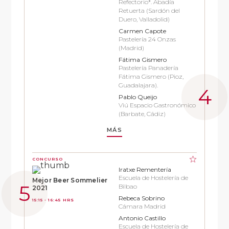
Refectorio*. Abadía
Retuerta (Sardón del
Duero, Valladolid)
Carmen Capote
Pastelería 24 Onzas
(Madrid)
Fátima Gismero
Pastelería Panadería
Fátima Gismero (Pioz,
Guadalajara).
Pablo Queijo
Viú Espacio Gastronómico
(Barbate, Cádiz)
MÁS
CONCURSO
Iratxe Rementería
Escuela de Hostelería de
Mejor Beer Sommelier
Bilbao
2021
Rebeca Sobrino
15:15 - 16:45 HRS
Cámara Madrid
Antonio Castillo
Escuela de Hostelería de