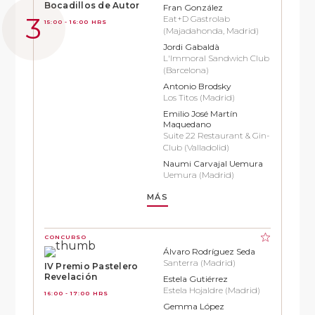
Bocadillos de Autor
Fran González
Eat+D Gastrolab
15:00 - 16:00 HRS
(Majadahonda, Madrid)
Jordi Gabaldà
L'Immoral Sandwich Club
(Barcelona)
Antonio Brodsky
Los Titos (Madrid)
Emilio José Martín
Maquedano
Suite 22 Restaurant & Gin-
Club (Valladolid)
Naumi Carvajal Uemura
Uemura (Madrid)
MÁS
CONCURSO
Álvaro Rodríguez Seda
Santerra (Madrid)
IV Premio Pastelero
Revelación
Estela Gutiérrez
Estela Hojaldre (Madrid)
16:00 - 17:00 HRS
Gemma López