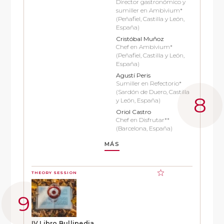
Director gastronómico y
sumiller en Ambivium*
(Peñafiel, Castilla y León,
España)
Cristóbal Muñoz
Chef en Ambivium*
(Peñafiel, Castilla y León,
España)
Agustí Peris
Sumiller en Refectorio*
(Sardón de Duero, Castilla
y León, España)
Oriol Castro
Chef en Disfrutar**
(Barcelona, España)
MÁS
THEORY SESSION
IV Libro Bullipedia