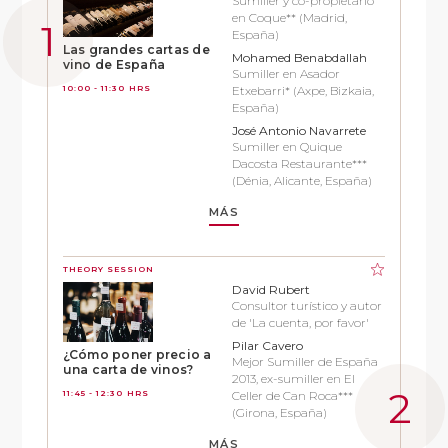
Sumiller y co-propietario
en Coque** (Madrid,
España)
Las grandes cartas de
Mohamed Benabdallah
vino de España
Sumiller en Asador
10:00 - 11:30 HRS
Etxebarri* (Axpe, Bizkaia,
España)
José Antonio Navarrete
Sumiller en Quique
Dacosta Restaurante***
(Dénia, Alicante, España)
MÁS
THEORY SESSION
David Rubert
Consultor turístico y autor
de 'La cuenta, por favor'
Pilar Cavero
¿Cómo poner precio a
Mejor Sumiller de España
una carta de vinos?
2013, ex-sumiller en El
11:45 - 12:30 HRS
Celler de Can Roca***
(Girona, España)
MÁS