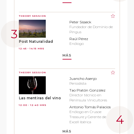
THEORY SESSION
Peter Sisseck
Fundador de Dominio de
Pingus
Raúl Pérez
Post Naturalidad
Enólogo
12:45 - 14:15 HRS
MÁS
THEORY SESSION
Juancho Asenjo
Periodista
Tao Platón González
Director técnico en
Las mentiras del vino
Península Vinicultores
12:00 - 12:40 HRS
Antonio Tomás Palacios
Enólogo en Crusoe
Treasure y Gerente de
Excell Ibérica
MÁS