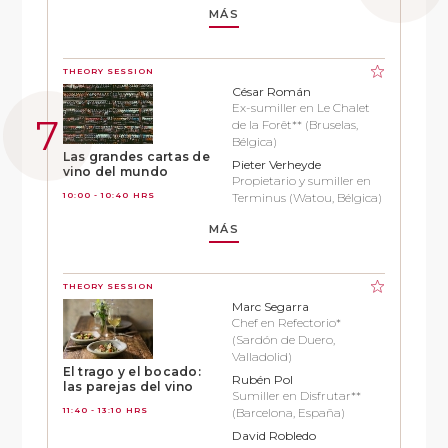
MÁS
THEORY SESSION
César Román
Ex-sumiller en Le Chalet
de la Forêt** (Bruselas,
Bélgica)
Las grandes cartas de
Pieter Verheyde
vino del mundo
Propietario y sumiller en
10:00 - 10:40 HRS
Terminus (Watou, Bélgica)
MÁS
THEORY SESSION
Marc Segarra
Chef en Refectorio*
(Sardón de Duero,
Valladolid)
El trago y el bocado:
Rubén Pol
las parejas del vino
Sumiller en Disfrutar**
11:40 - 13:10 HRS
(Barcelona, España)
David Robledo