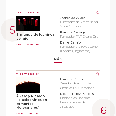
THEORY SESSION
Jochen de Vylder
Fundador de Ampersand
Wine Auctions
François Passaga
El mundo de los vinos
Fundador FAP Grand Cru
de lujo
Daniel Carnio
12:45 - 14:00 HRS
Fundador y CEO de Oeno
(Londres, Inglaterra)
MÁS
THEORY SESSION
François Chartier
Creador de armonías.
Chartier LAB Barcelona
Ricardo Pérez Palacios
Álvaro y Ricardo
Enólogo en Bodegas
Palacios vinos en
Descendientes de
'Armonías
J.Palacios
Moleculares'
10:50 - 11:30 HRS