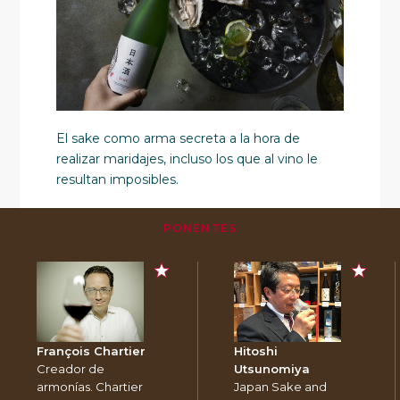
El sake como arma secreta a la hora de
realizar maridajes, incluso los que al vino le
resultan imposibles.
PONENTES
François Chartier
Hitoshi
Creador de
Utsunomiya
armonías. Chartier
Japan Sake and