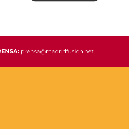
RENSA:
prensa@madridfusion.net