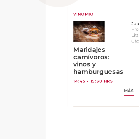
VINOMIO
Jua
Pro
Lit
Cád
Maridajes
carnívoros:
vinos y
hamburguesas
14:45 - 15:30 HRS
MÁS