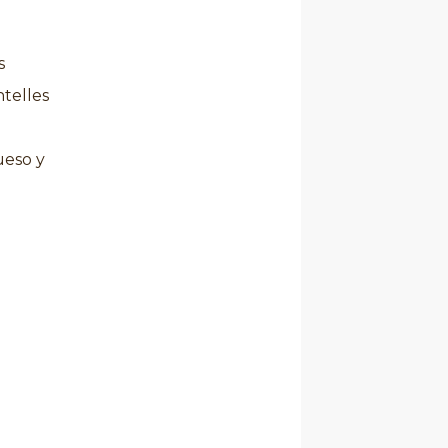
s
ntelles
ueso y