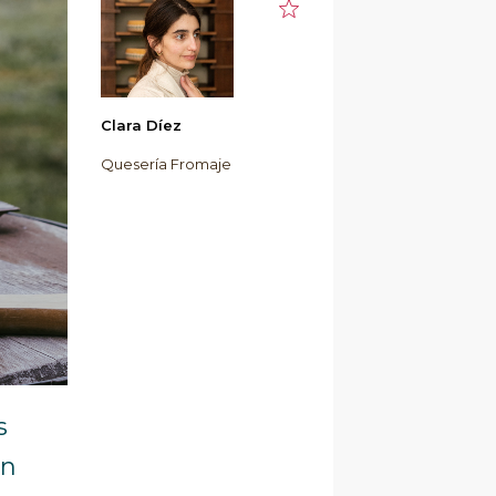
Clara Díez
Quesería Fromaje
s
en