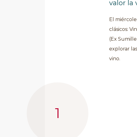
valor la
El miércole
clásicos: V
(Ex Sumille
explorar la
vino.