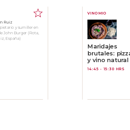
VINOMIO
n Ruiz
pietario y sumiller en
tle John Burger (Rota,
iz, España)
Maridajes
brutales: pizz
y vino natural
14:45 - 15:30 HRS