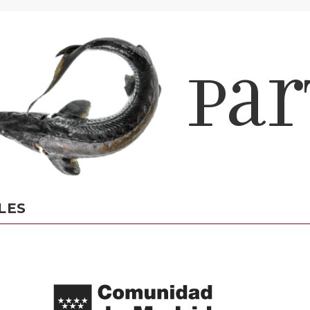
par
LES