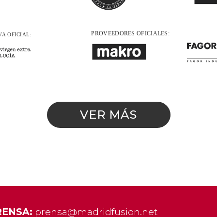
VER MÁS
RENSA:
prensa@madridfusion.net